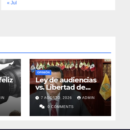
« Jul
OPINIÓN
eliz
Ley de audiencias
vs. Libertad de
expresión
IN
7 AGOSTO, 2026
ADMIN
0 COMMENTS