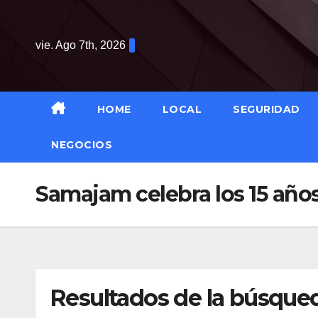
Saltar
al
vie. Ago 7th, 2026
contenido
HOME
LOCAL
SEGURIDAD
NEGOCIOS
Samajam celebra los 15 años 
Resultados de la búsque