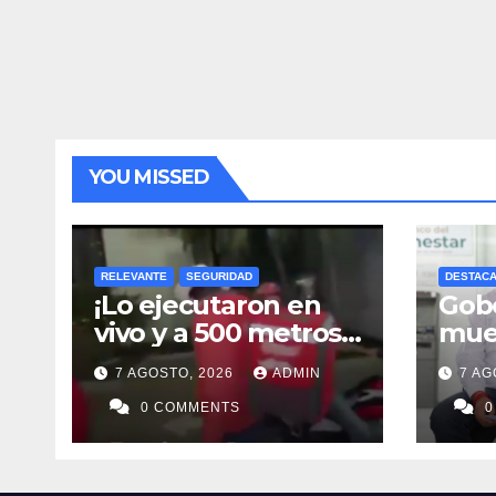
YOU MISSED
RELEVANTE
SEGURIDAD
DESTAC
¡Lo ejecutaron en
Gob
vivo y a 500 metros
mue
de fiscalía!
pref
7 AGOSTO, 2026
ADMIN
7 AG
0 COMMENTS
0