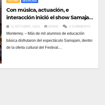
CULTURA
DESTACADA
Con música, actuación, e
interacción inició el show Samajam
en el forito Santa Lucía
11 OCTUBRE, 2022
ADMIN
0 COMMENTS
Monterrey. – Más de mil alumnos de educación
básica disfrutaron del espectáculo Samajam, dentro
de la oferta cultural del Festival…