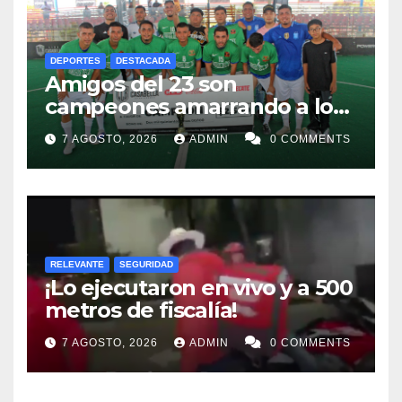
DEPORTES
DESTACADA
Amigos del 23 son
campeones amarrando a los
“Perros Bravos”
7 AGOSTO, 2026
ADMIN
0 COMMENTS
RELEVANTE
SEGURIDAD
¡Lo ejecutaron en vivo y a 500
metros de fiscalía!
7 AGOSTO, 2026
ADMIN
0 COMMENTS