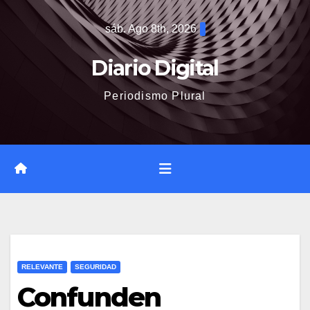
Saltar
sáb. Ago 8th, 2026
al
contenido
Diario Digital
Periodismo Plural
RELEVANTE
SEGURIDAD
Confunden