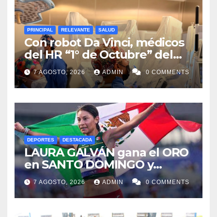
PRINCIPAL
RELEVANTE
SALUD
Con robot Da Vinci, médicos
del HR “1° de Octubre” del
ISSSTE retiran tumor renal a
7 AGOSTO, 2026
ADMIN
0 COMMENTS
paciente de 72 años
DEPORTES
DESTACADA
LAURA GALVÁN gana el ORO
en SANTO DOMINGO y
dedica Medalla a sus padres
7 AGOSTO, 2026
ADMIN
0 COMMENTS
fallecidos