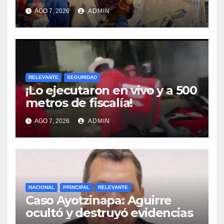
ISSSTE retiran tumor renal a
AGO 7, 2026
ADMIN
paciente de 72 años
RELEVANTE
SEGURIDAD
¡Lo ejecutaron en vivo y a 500
metros de fiscalía!
AGO 7, 2026
ADMIN
NACIONAL
PRINCIPAL
RELEVANTE
Caso Ayotzinapa: Aguirre
ocultó y destruyó evidencias