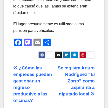
lo que causó que las llamas se extendieran
rápidamente.
El lugar presuntamente es utilizado como
pensión para vehículos.
F
M
E
C
a
a
m
o
c
st
ail
m
e
o
p
Navegación
¿Cómo las
Se registra Arturo
b
d
ar
empresas pueden
Rodríguez “El
de
o
o
tir
gestionar un
Zorro” como
o
n
entradas
regreso
aspirante a
productivo a las
diputado local
k
oficinas?