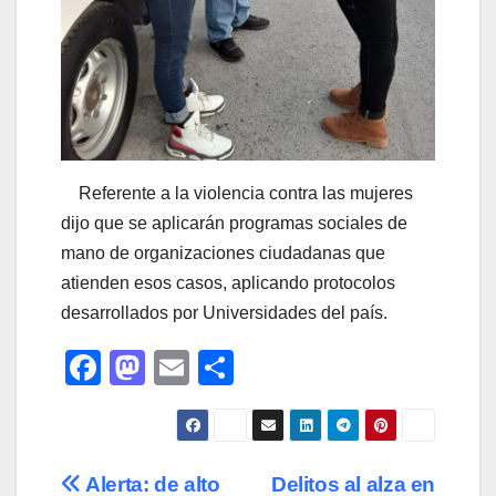
Referente a la violencia contra las mujeres
dijo que se aplicarán programas sociales de
mano de organizaciones ciudadanas que
atienden esos casos, aplicando protocolos
desarrollados por Universidades del país.
F
M
E
C
a
a
m
o
c
st
ail
m
e
o
p
Navegación
Alerta: de alto
Delitos al alza en