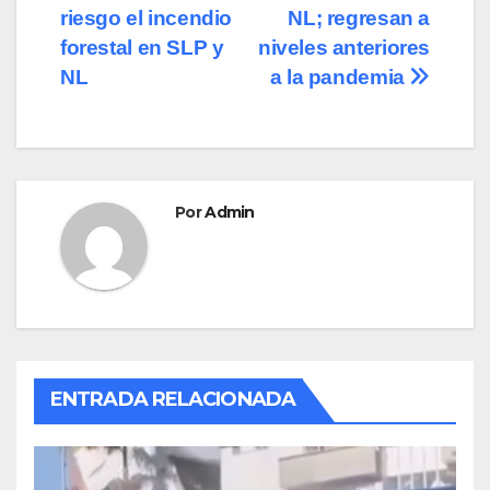
b
d
ar
riesgo el incendio
NL; regresan a
de
o
o
tir
forestal en SLP y
niveles anteriores
o
n
entradas
NL
a la pandemia
k
Por
Admin
ENTRADA RELACIONADA