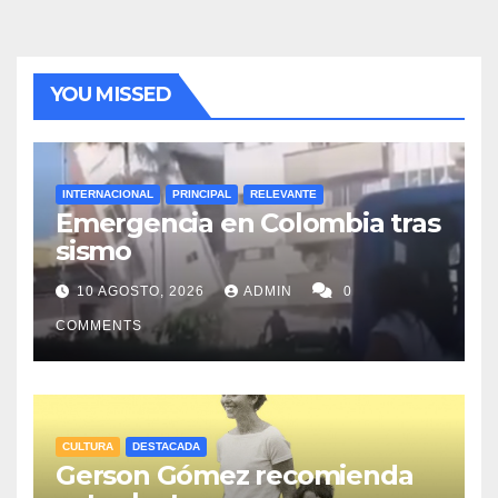
YOU MISSED
INTERNACIONAL
PRINCIPAL
RELEVANTE
Emergencia en Colombia tras
sismo
10 AGOSTO, 2026
ADMIN
0
COMMENTS
CULTURA
DESTACADA
Gerson Gómez recomienda