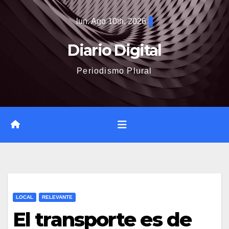
Saltar
lun. Ago 10th, 2026
al
contenido
Diario Digital
Periodismo Plural
LOCAL
RELEVANTE
El transporte es de