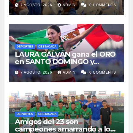
ISSSTE retiran tumor renal a
7 AGOSTO, 2026
ADMIN
0 COMMENTS
paciente de 72 años
DEPORTES
DESTACADA
LAURA GALVÁN gana el ORO
en SANTO DOMINGO y
dedica Medalla a sus padres
7 AGOSTO, 2026
ADMIN
0 COMMENTS
fallecidos
DEPORTES
DESTACADA
Amigos del 23 son
campeones amarrando a los