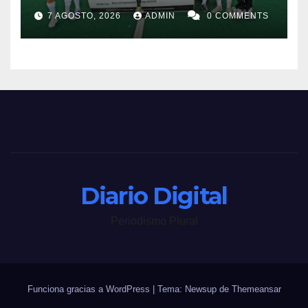
“Perros Bravos”
7 AGOSTO, 2026
ADMIN
0 COMMENTS
Diario Digital
Periodismo Plural
Funciona gracias a WordPress
|
Tema: Newsup de
Themeansar