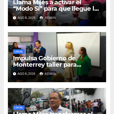
Llama Mijes a activar el
“Modo Sí” para que llegue la
Transformación a Nuevo
AGO 8, 2026
ADMIN
León
LOCAL
Impulsa Gobierno de
Monterrey taller para
acompañar a mujeres en
AGO 6, 2026
ADMIN
procesos de pérdida y duelo
LOCAL