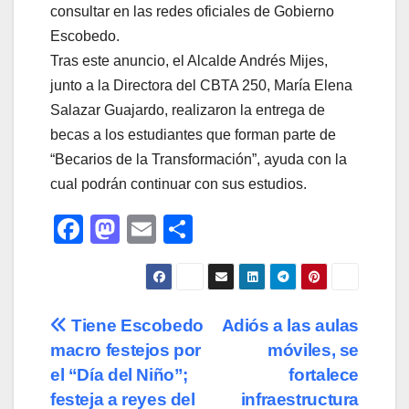
consultar en las redes oficiales de Gobierno
Escobedo.
Tras este anuncio, el Alcalde Andrés Mijes,
junto a la Directora del CBTA 250, María Elena
Salazar Guajardo, realizaron la entrega de
becas a los estudiantes que forman parte de
“Becarios de la Transformación”, ayuda con la
cual podrán continuar con sus estudios.
F
M
E
C
a
a
m
o
c
st
ail
m
e
o
p
Navegación
Tiene Escobedo
Adiós a las aulas
b
d
ar
macro festejos por
móviles, se
de
o
o
tir
el “Día del Niño”;
fortalece
o
n
entradas
festeja a reyes del
infraestructura