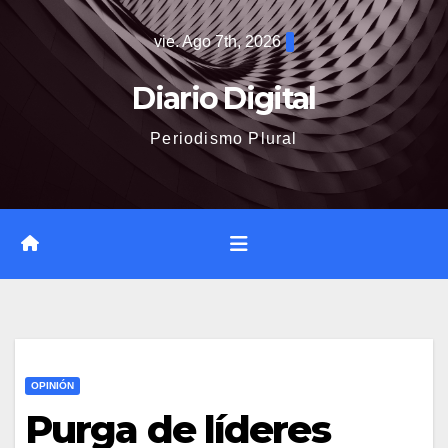
Saltar
vie. Ago 7th, 2026
al
contenido
Diario Digital
Periodismo Plural
OPINIÓN
Purga de líderes