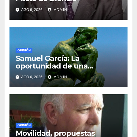
AGO 6, 2026
ADMIN
OPINIÓN
Samuel García: La
oportunidad de una
generación
AGO 6, 2026
ADMIN
OPINIÓN
Movilidad, propuestas