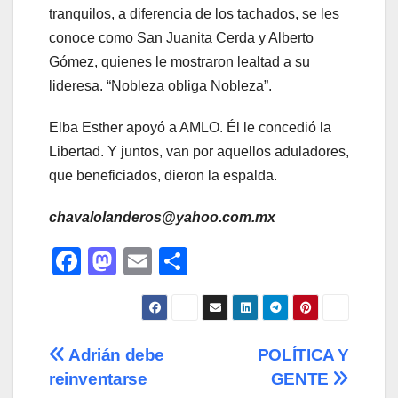
tranquilos, a diferencia de los tachados, se les
conoce como San Juanita Cerda y Alberto
Gómez, quienes le mostraron lealtad a su
lideresa. “Nobleza obliga Nobleza”.
Elba Esther apoyó a AMLO. Él le concedió la
Libertad. Y juntos, van por aquellos aduladores,
que beneficiados, dieron la espalda.
chavalolanderos@yahoo.com.mx
F
M
E
C
a
a
m
o
c
st
ail
m
e
o
p
Navegación
Adrián debe
POLÍTICA Y
b
d
ar
reinventarse
GENTE
de