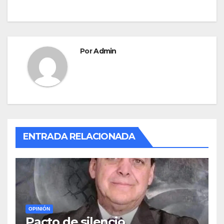
o
o
tir
o
n
entradas
k
Por
Admin
ENTRADA RELACIONADA
OPINIÓN
Pacto de silencio