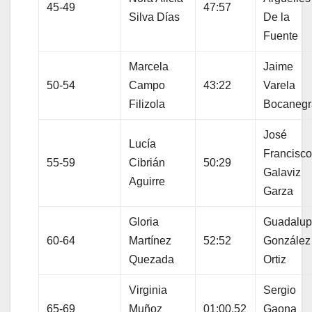
45-49
47:57
Silva Días
De la
Fuente
Marcela
Jaime
50-54
Campo
43:22
Varela
Filizola
Bocanegr
José
Lucía
Francisc
55-59
Cibrián
50:29
Galaviz
Aguirre
Garza
Gloria
Guadalu
60-64
Martínez
52:52
González
Quezada
Ortiz
Virginia
Sergio
65-69
Muñoz
01:00.52
Gaona