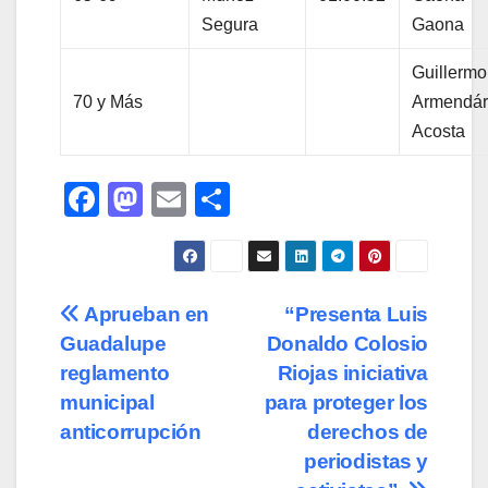
Segura
Gaona
Guillermo
70 y Más
Armendár
Acosta
F
M
E
C
a
a
m
o
c
st
ail
m
e
o
p
Navegación
Aprueban en
“Presenta Luis
b
d
ar
Guadalupe
Donaldo Colosio
de
o
o
tir
reglamento
Riojas iniciativa
o
n
entradas
municipal
para proteger los
anticorrupción
derechos de
k
periodistas y