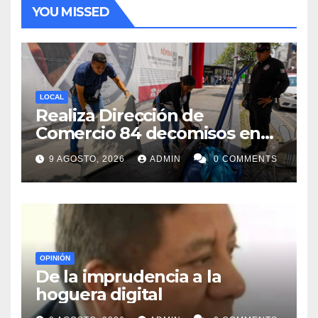
YOU MISSED
LOCAL
Realiza Dirección de
Comercio 84 decomisos en
Centro de Monterrey
9 AGOSTO, 2026
ADMIN
0 COMMENTS
OPINIÓN
De la imprudencia a la
hoguera digital