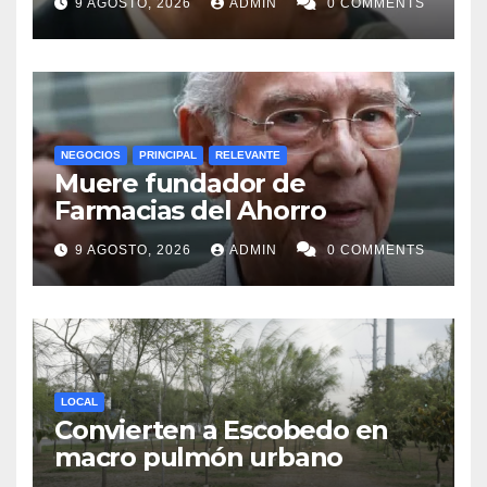
9 AGOSTO, 2026
ADMIN
0 COMMENTS
NEGOCIOS
PRINCIPAL
RELEVANTE
Muere fundador de
Farmacias del Ahorro
9 AGOSTO, 2026
ADMIN
0 COMMENTS
LOCAL
Convierten a Escobedo en
macro pulmón urbano