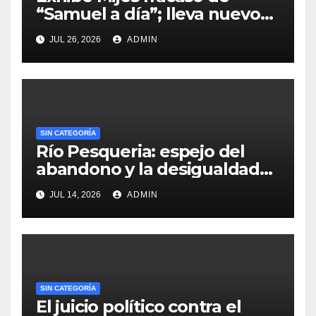
“Samuel a día”; lleva nuevo
monumento a la interserrana
JUL 26, 2026
ADMIN
SIN CATEGORÍA
Río Pesqueria: espejo del
abandono y la desigualdad
en Nuevo León
JUL 14, 2026
ADMIN
SIN CATEGORÍA
El juicio político contra el