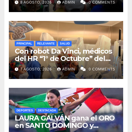
8 AGOSTO, 2026
ADMIN
0 COMMENTS
León
PRINCIPAL
RELEVANTE
SALUD
Con robot Da Vinci, médicos
del HR “1° de Octubre” del
ISSSTE retiran tumor renal a
7 AGOSTO, 2026
ADMIN
0 COMMENTS
paciente de 72 años
DEPORTES
DESTACADA
LAURA GALVÁN gana el ORO
en SANTO DOMINGO y