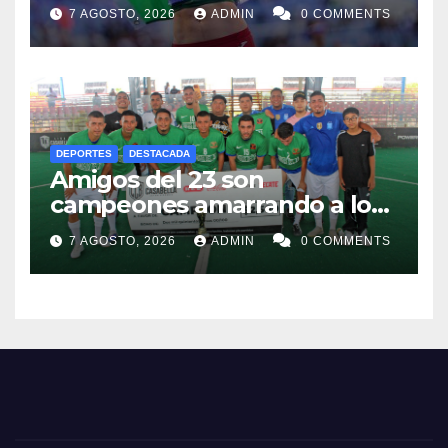
dedica Medalla a sus padres
7 AGOSTO, 2026
ADMIN
0 COMMENTS
fallecidos
DEPORTES
DESTACADA
Amigos del 23 son
campeones amarrando a los
“Perros Bravos”
7 AGOSTO, 2026
ADMIN
0 COMMENTS