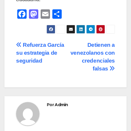
F
M
E
C
a
a
m
o
c
st
ail
m
e
o
p
Navegación
Refuerza García
Detienen a
b
d
ar
su estrategia de
venezolanos con
de
o
o
tir
seguridad
credenciales
o
n
entradas
falsas
k
Por
Admin