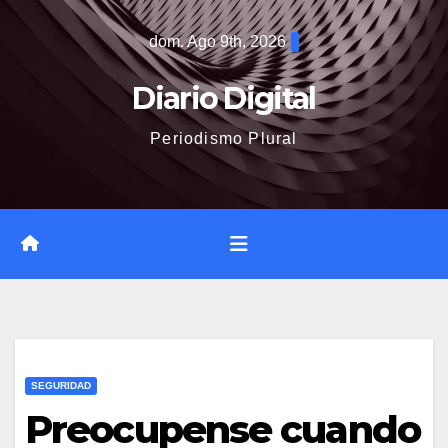
Saltar
dom. Ago 9th, 2026
al
contenido
Diario Digital
Periodismo Plural
SEGURIDAD
Preocupense cuando