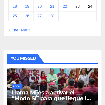
18
19
20
21
22
23
24
25
26
27
28
« Ene
Mar »
YOU MISSED
LOCAL
Llama Mijes a activar el
“Modo Sí” para que llegue la
Transformación a Nuevo