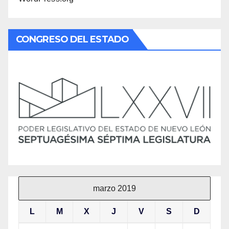
CONGRESO DEL ESTADO
marzo 2019
L
M
X
J
V
S
D