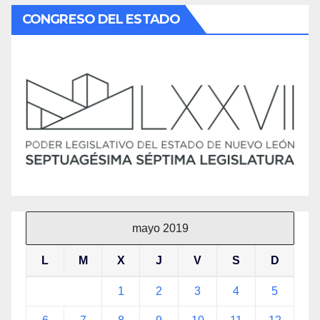
CONGRESO DEL ESTADO
mayo 2019
L
M
X
J
V
S
D
1
2
3
4
5