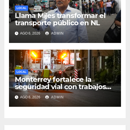
LOCAL
Llama Mijes transformar el
transporte público en NL
AGO 6, 2026
ADMIN
LOCAL
Monterrey fortalece la
seguridad vial con trabajos
de delimitación de carriles en
AGO 6, 2026
ADMIN
Paseo de los Leones