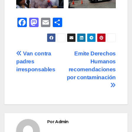
F
M
E
C
a
a
m
o
c
st
ail
m
e
o
p
Navegación
Van contra
Emite Derechos
b
d
ar
padres
Humanos
de
o
o
tir
irresponsables
recomendaciones
o
n
entradas
por contaminación
k
Por
Admin