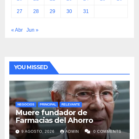
27
28
29
30
31
« Abr
Jun »
YOU MISSED
NEGOCIOS
PRINCIPAL
RELEVANTE
Muere fundador de
Farmacias del Ahorro
9 AGOSTO, 2026
ADMIN
0 COMMENTS