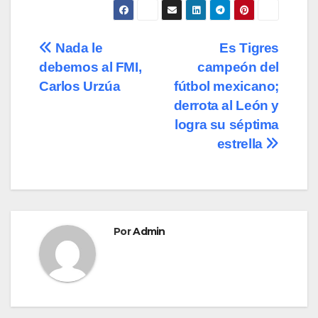
c
st
ail
m
e
o
p
Navegación
Nada le
Es Tigres
b
d
ar
debemos al FMI,
campeón del
de
o
o
tir
Carlos Urzúa
fútbol mexicano;
o
n
entradas
derrota al León y
logra su séptima
k
estrella
Por
Admin