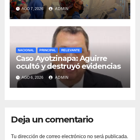
ISSSTE retiran tumor renal a
AGO 7, 2026
ADMIN
paciente de 72 años
NACIONAL
PRINCIPAL
RELEVANTE
Caso Ayotzinapa: Aguirre
ocultó y destruyó evidencias
AGO 6, 2026
ADMIN
Deja un comentario
Tu dirección de correo electrónico no será publicada.