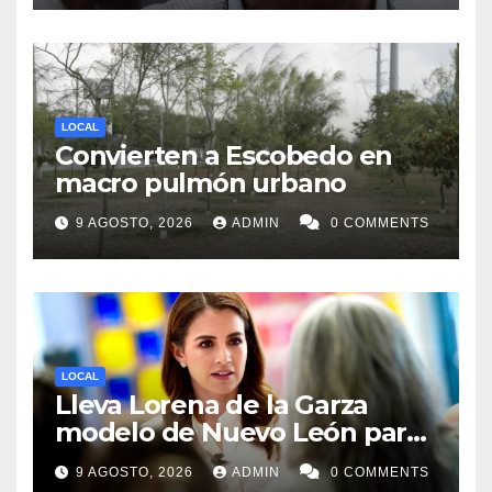
LOCAL
Convierten a Escobedo en
macro pulmón urbano
9 AGOSTO, 2026
ADMIN
0 COMMENTS
LOCAL
Lleva Lorena de la Garza
modelo de Nuevo León para
búsqueda de desaparecidos
9 AGOSTO, 2026
ADMIN
0 COMMENTS
a todos México