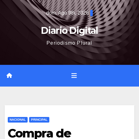
Saltar
dom. Ago 9th, 2026
al
contenido
Diario Digital
Periodismo Plural
NACIONAL
PRINCIPAL
Compra de