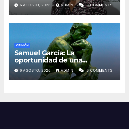
la sociedad civil
6 AGOSTO, 2026
ADMIN
0 COMMENTS
OPINIÓN
Samuel García: La
oportunidad de una
generación
6 AGOSTO, 2026
ADMIN
0 COMMENTS