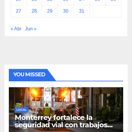
27
28
29
30
31
« Abr
Jun »
YOU MISSED
LOCAL
Monterrey fortalece la
seguridad vial con trabajos