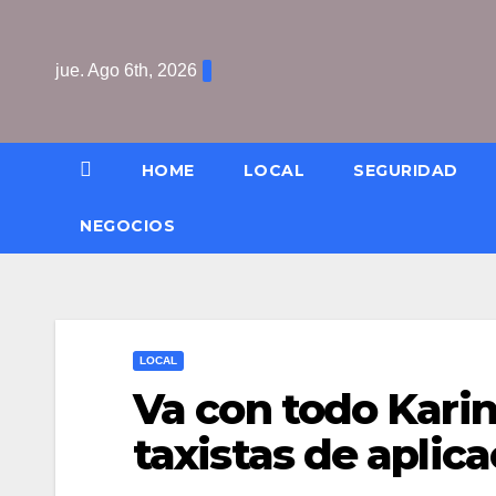
Saltar
al
jue. Ago 6th, 2026
contenido
HOME
LOCAL
SEGURIDAD
NEGOCIOS
LOCAL
Va con todo Kari
taxistas de aplica