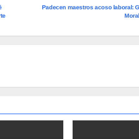
é
Padecen maestros acoso laboral: 
te
Mora