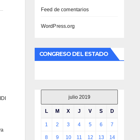
Feed de comentarios
WordPress.org
CONGRESO DEL ESTADO
julio 2019
IDI
L
M
X
J
V
S
D
1
2
3
4
5
6
7
va
8
9
10
11
12
13
14