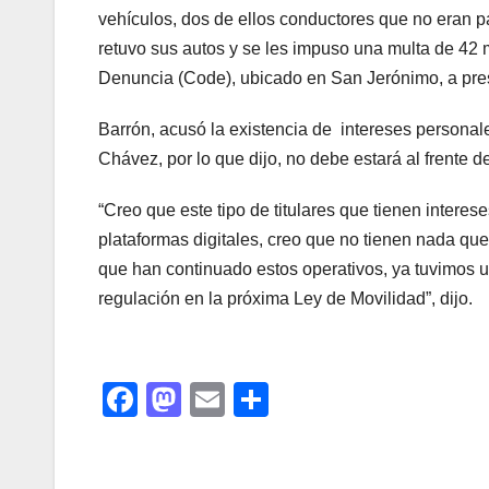
vehículos, dos de ellos conductores que no eran pa
retuvo sus autos y se les impuso una multa de 42 m
Denuncia (Code), ubicado en San Jerónimo, a pres
Barrón, acusó la existencia de intereses personale
Chávez, por lo que dijo, no debe estará al frente 
“Creo que este tipo de titulares que tienen interes
plataformas digitales, creo que no tienen nada qu
que han continuado estos operativos, ya tuvimos 
regulación en la próxima Ley de Movilidad”, dijo.
F
M
E
C
a
a
m
o
c
st
ail
m