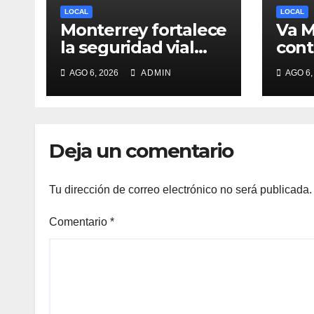
LOCAL
LOCAL
Monterrey fortalece
Va M
la seguridad vial
cont
con trabajos de
conv
AGO 6, 2026
ADMIN
AGO 6,
delimitación de
públ
carriles en Paseo de
Ley 
los Leones
Luis
Deja un comentario
Tu dirección de correo electrónico no será publicada.
Comentario
*