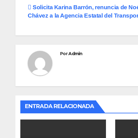
e
o
p
Navegación
Solicita Karina Barrón, renuncia de No
b
d
ar
Chávez a la Agencia Estatal del Transpor
de
o
o
tir
o
n
entradas
k
Por
Admin
ENTRADA RELACIONADA