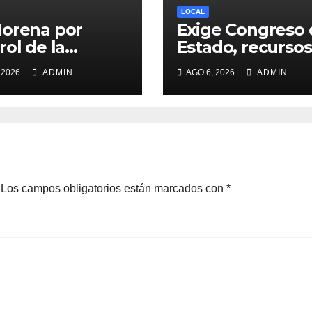
LOCAL
orena por
Exige Congreso 
rol de la
Estado, recursos
ersación
organizaciones 
 2026
ADMIN
AGO 6, 2026
ADMIN
ica con nueva
la sociedad civil
mordaza: José
 Garza Ochoa
Los campos obligatorios están marcados con
*