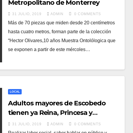
Metropolitano de Monterrey
31 JULIO, 2019
ADMIN
0 COMMENTS
Más de 70 piezas que miden desde 20 centímetros
hasta cuatro metros, forman parte de la colección
“Hector Olivares,10 años Muestra Ontolólogica que
se exponen a partir de este mércoles…
LOCAL
Adultos mayores de Escobedo
tienen ya Reina, Princesa y
Duquesa
31 JULIO, 2019
ADMIN
0 COMMENTS
Realizar labor social, saber hablar en público y