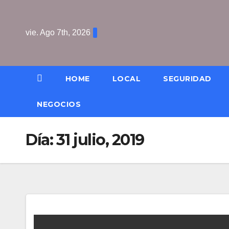
Saltar
al
vie. Ago 7th, 2026
contenido
HOME
LOCAL
SEGURIDAD
NEGOCIOS
Día:
31 julio, 2019