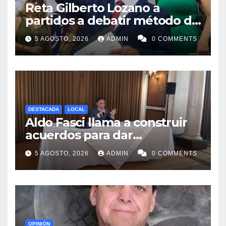
Reta Gilberto Lozano a
partidos a debatir método de
designación de candidato a
5 AGOSTO, 2026
ADMIN
0 COMMENTS
gubernatura de NL
DESTACADA
LOCAL
Aldo Fasci llama a construir
acuerdos para dar
gobernabilidad a Nuevo León
5 AGOSTO, 2026
ADMIN
0 COMMENTS
OPINIÓN