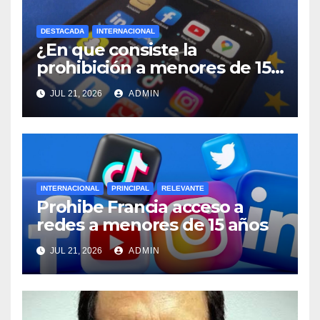
DESTACADA
INTERNACIONAL
¿En que consiste la
prohibición a menores de 15
años acceso a redes sociales
JUL 21, 2026
ADMIN
en Francia?
INTERNACIONAL
PRINCIPAL
RELEVANTE
Prohibe Francia acceso a
redes a menores de 15 años
JUL 21, 2026
ADMIN