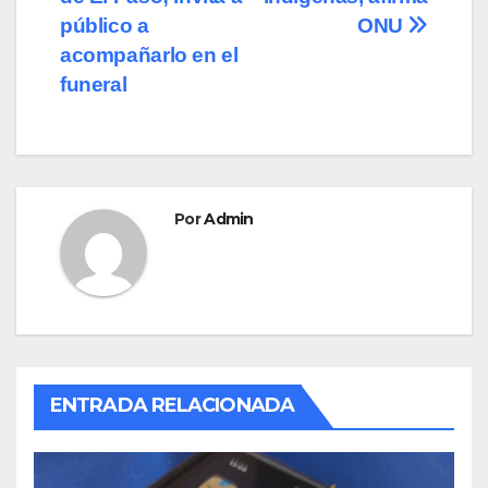
k
público a
ONU
acompañarlo en el
funeral
Por
Admin
ENTRADA RELACIONADA