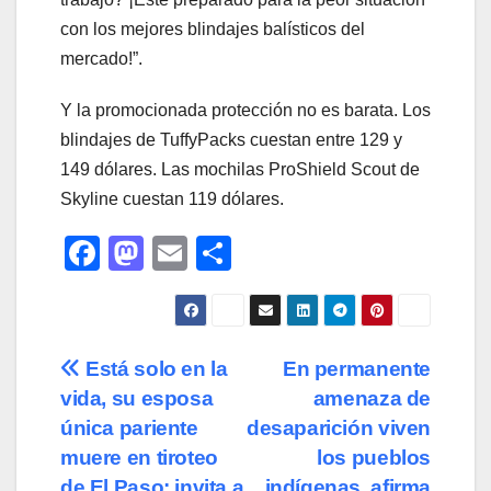
con los mejores blindajes balísticos del
mercado!”.
Y la promocionada protección no es barata. Los
blindajes de TuffyPacks cuestan entre 129 y
149 dólares. Las mochilas ProShield Scout de
Skyline cuestan 119 dólares.
F
M
E
C
a
a
m
o
c
st
ail
m
e
o
p
Navegación
Está solo en la
En permanente
b
d
ar
vida, su esposa
amenaza de
de
o
o
tir
única pariente
desaparición viven
o
n
entradas
muere en tiroteo
los pueblos
de El Paso; invita a
indígenas, afirma