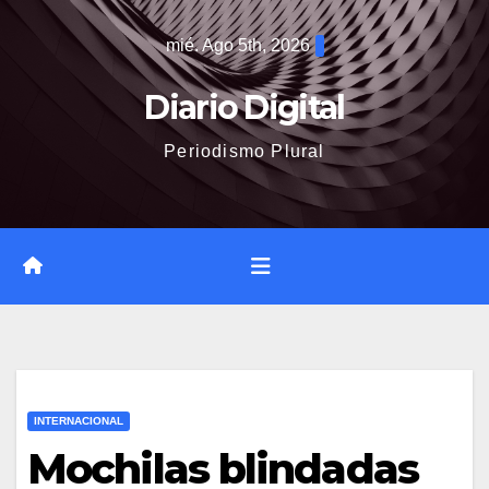
Saltar
mié. Ago 5th, 2026
al
contenido
Diario Digital
Periodismo Plural
INTERNACIONAL
Mochilas blindadas