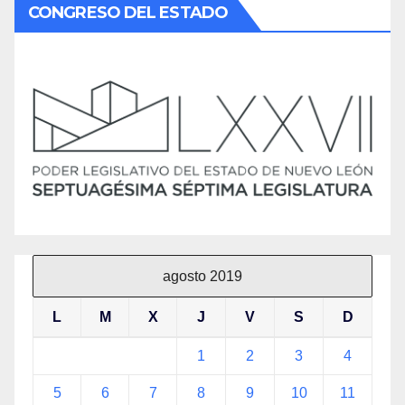
CONGRESO DEL ESTADO
agosto 2019
L
M
X
J
V
S
D
1
2
3
4
5
6
7
8
9
10
11