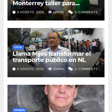
Monterrey taller para
acompañar a mujeres en
6 AGOSTO, 2026
ADMIN
0 COMMENTS
procesos de pérdida y duelo
LOCAL
Llama Mijes transformar el
transporte público en NL
6 AGOSTO, 2026
ADMIN
0 COMMENTS
OPINIÓN