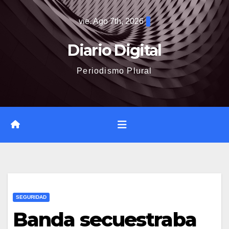
Saltar
vie. Ago 7th, 2026
al
contenido
Diario Digital
Periodismo Plural
SEGURIDAD
Banda secuestraba