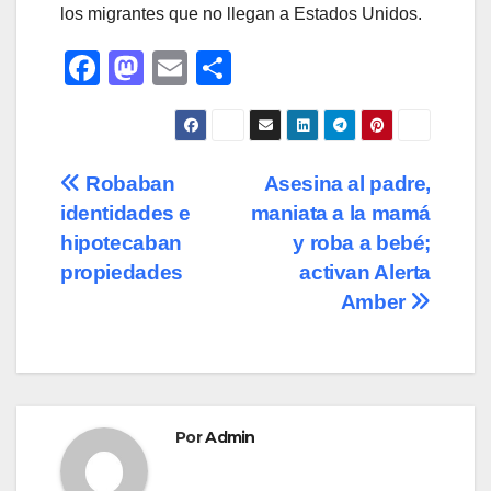
los migrantes que no llegan a Estados Unidos.
F
M
E
C
a
a
m
o
c
st
ail
m
e
o
p
Navegación
Robaban
Asesina al padre,
b
d
ar
identidades e
maniata a la mamá
de
o
o
tir
hipotecaban
y roba a bebé;
o
n
entradas
propiedades
activan Alerta
Amber
k
Por
Admin