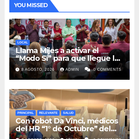
YOU MISSED
LOCAL
Llama Mijes a activar el
“Modo Sí” para que llegue la
Transformación a Nuevo
8 AGOSTO, 2026
ADMIN
0 COMMENTS
León
PRINCIPAL
RELEVANTE
SALUD
Con robot Da Vinci, médicos
del HR “1° de Octubre” del
ISSSTE retiran tumor renal a