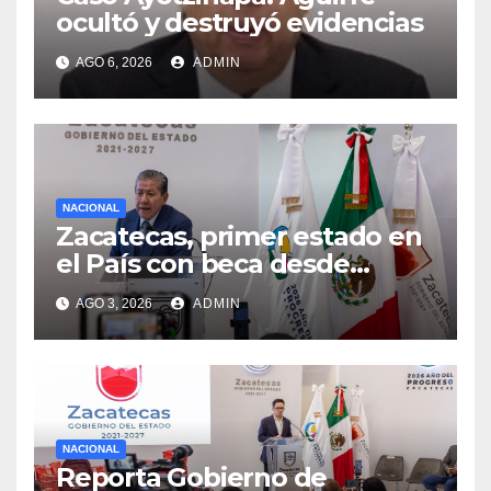
ocultó y destruyó evidencias
AGO 6, 2026
ADMIN
NACIONAL
Zacatecas, primer estado en
el País con beca desde
primaria a formación
AGO 3, 2026
ADMIN
profesional: David Monreal
NACIONAL
Reporta Gobierno de