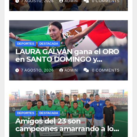
7 AGOSTO, 2026
ADMIN
0 COMMENTS
paciente de 72 años
DEPORTES
DESTACADA
LAURA GALVÁN gana el ORO
en SANTO DOMINGO y
dedica Medalla a sus padres
7 AGOSTO, 2026
ADMIN
0 COMMENTS
fallecidos
DEPORTES
DESTACADA
Amigos del 23 son
campeones amarrando a los
“Perros Bravos”