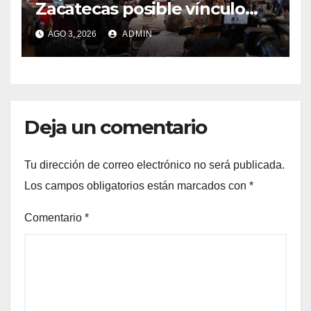
Zacatecas posible vínculo
entre vehículos utilizados en
AGO 3, 2026
ADMIN
Calera y los hechos del 18 de
julio
Deja un comentario
Tu dirección de correo electrónico no será publicada.
Los campos obligatorios están marcados con
*
Comentario
*