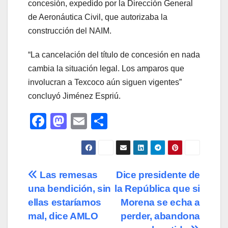
concesión, expedido por la Dirección General
de Aeronáutica Civil, que autorizaba la
construcción del NAIM.
“La cancelación del título de concesión en nada
cambia la situación legal. Los amparos que
involucran a Texcoco aún siguen vigentes”
concluyó Jiménez Espriú.
F
M
E
C
a
a
m
o
c
st
ail
m
e
o
p
Navegación
Las remesas
Dice presidente de
b
d
ar
una bendición, sin
la República que si
de
o
o
tir
ellas estaríamos
Morena se echa a
o
n
entradas
mal, dice AMLO
perder, abandona