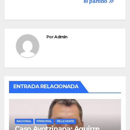
el partido
k
Por
Admin
ENTRADA RELACIONADA
NACIONAL
PRINCIPAL
RELEVANTE
Caso Ayotzinapa: Aguirre