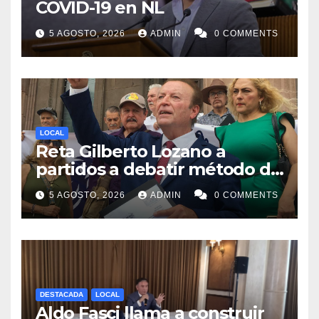
COVID-19 en NL
5 AGOSTO, 2026
ADMIN
0 COMMENTS
LOCAL
Reta Gilberto Lozano a
partidos a debatir método de
designación de candidato a
5 AGOSTO, 2026
ADMIN
0 COMMENTS
gubernatura de NL
DESTACADA
LOCAL
Aldo Fasci llama a construir