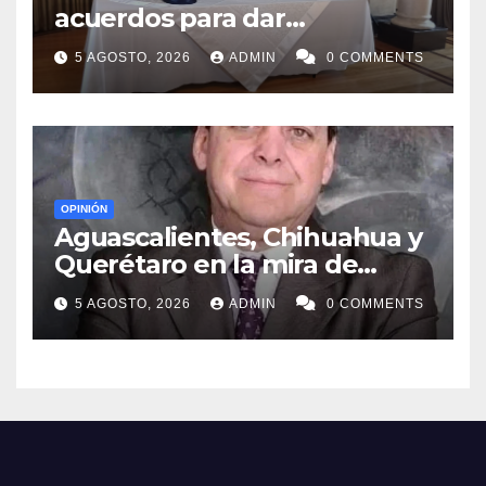
acuerdos para dar
gobernabilidad a Nuevo León
5 AGOSTO, 2026
ADMIN
0 COMMENTS
OPINIÓN
Aguascalientes, Chihuahua y
Querétaro en la mira de
MORENA
5 AGOSTO, 2026
ADMIN
0 COMMENTS