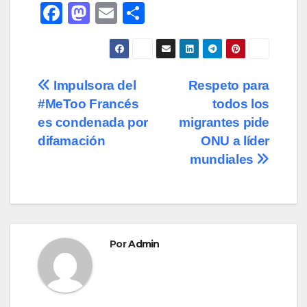
F
M
E
C
a
a
m
o
c
st
ail
m
e
o
p
Navegación
Impulsora del
Respeto para
b
d
ar
#MeToo Francés
todos los
de
o
o
tir
es condenada por
migrantes pide
o
n
entradas
difamación
ONU a líder
mundiales
k
Por
Admin