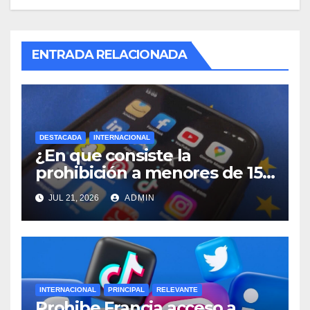
ENTRADA RELACIONADA
DESTACADA
INTERNACIONAL
¿En que consiste la
prohibición a menores de 15
años acceso a redes sociales
JUL 21, 2026
ADMIN
en Francia?
INTERNACIONAL
PRINCIPAL
RELEVANTE
Prohibe Francia acceso a