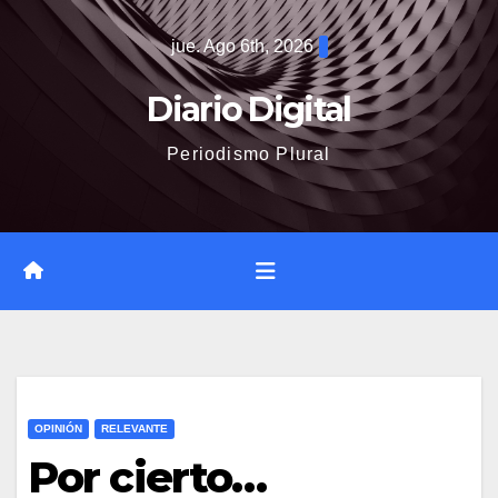
Saltar
jue. Ago 6th, 2026
al
contenido
Diario Digital
Periodismo Plural
OPINIÓN
RELEVANTE
Por cierto…