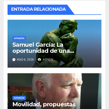
ENTRADA RELACIONADA
OPINIÓN
Samuel García: La
oportunidad de una
generación
AGO 6, 2026
ADMIN
OPINIÓN
Movilidad, propuestas