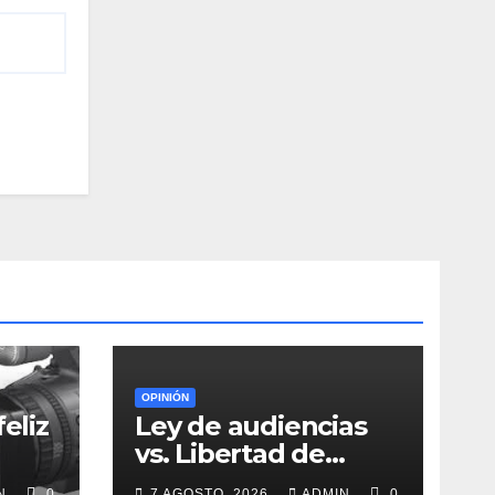
OPINIÓN
eliz
Ley de audiencias
vs. Libertad de
expresión
IN
0
7 AGOSTO, 2026
ADMIN
0