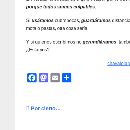
porque todos somos culpables.
Si
usáramos
cubrebocas,
guardáramos
distancia
mota o pastas, otra cosa sería.
Y si quienes escribimos no
gerundiáramos
, tamb
¿Estamo
chavalola
F
M
E
C
a
a
m
o
c
st
ail
m
e
o
p
Navegación
Por cierto…
b
d
ar
de
o
o
tir