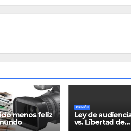
OPINIÓN
ficio menos feliz
Ley de audienci
 mundo
vs. Libertad de
expresión