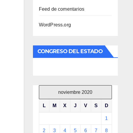
Feed de comentarios
WordPress.org
CONGRESO DEL ESTADO
noviembre 2020
L
M
X
J
V
S
D
1
2
3
4
5
6
7
8