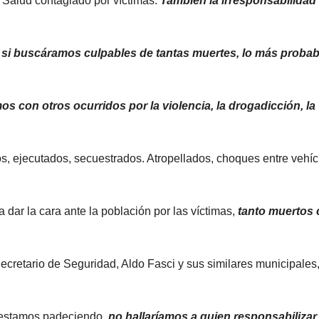
de Salud contagiado por víctimas.
También la irresponsabilidad
 si buscáramos culpables de tantas muertes, lo más probab
s con otros ocurridos por la violencia, la drogadicción, la
os, ejecutados, secuestrados. Atropellados, choques entre vehí
 dar la cara ante la población por las víctimas,
tanto muertos
ecretario de Seguridad, Aldo Fasci y sus similares municipales
e estamos padeciendo,
no hallaríamos a quien responsabilizar,