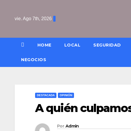
Saltar
al
vie. Ago 7th, 2026
contenido
HOME
LOCAL
SEGURIDAD
NEGOCIOS
DESTACADA
OPINIÓN
A quién culpamo
Por
Admin