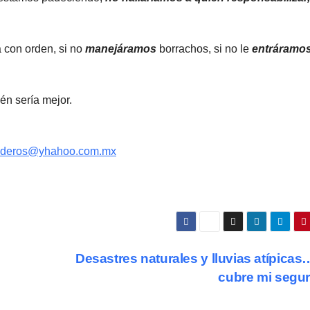
 con orden, si no
manejáramos
borrachos, si no le
entráramo
ién sería mejor.
s?
nderos@yhahoo.com.mx
Desastres naturales y lluvias atípicas
cubre mi segu