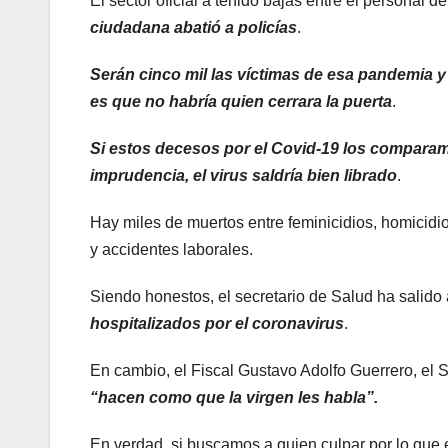
El sector oficial a tenido bajas entre el personal 
ciudadana abatió a policías
.
Serán cinco mil las víctimas de esa pandemia y
es que no habría quien cerrara la puerta
.
Si estos decesos por el Covid-19 los comparamo
imprudencia, el virus saldría bien librado
.
Hay miles de muertos entre feminicidios, homicidi
y accidentes laborales.
Siendo honestos, el secretario de Salud ha salido a
hospitalizados por el coronavirus
.
En cambio, el Fiscal Gustavo Adolfo Guerrero, el S
“hacen como que la virgen les habla”.
En verdad, si buscamos a quien culpar por lo qu