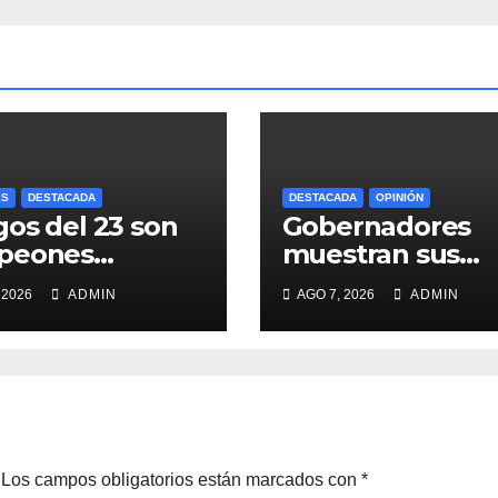
ES
DESTACADA
DESTACADA
OPINIÓN
os del 23 son
Gobernadores
peones
muestran sus
rando a los
preferencias
 2026
ADMIN
AGO 7, 2026
ADMIN
ros Bravos”
Los campos obligatorios están marcados con
*