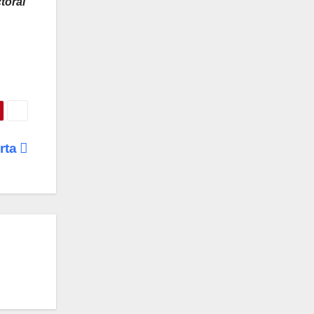
toral
rta