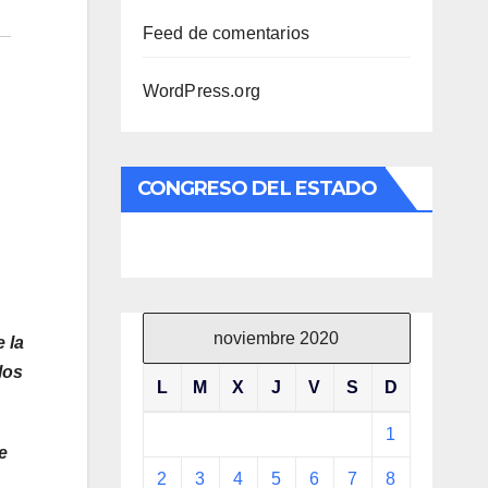
Feed de comentarios
WordPress.org
CONGRESO DEL ESTADO
noviembre 2020
 la
los
L
M
X
J
V
S
D
1
e
2
3
4
5
6
7
8