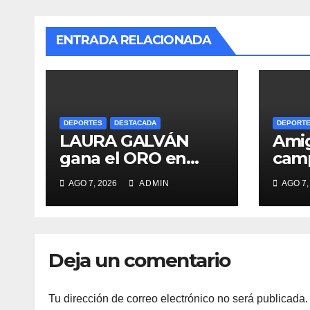
ENTRADA RELACIONADA
DEPORTES
DESTACADA
DEPORT
LAURA GALVÁN
Amig
gana el ORO en
cam
SANTO DOMINGO y
amar
AGO 7, 2026
ADMIN
AGO 7,
dedica Medalla a
“Per
sus padres
fallecidos
Deja un comentario
Tu dirección de correo electrónico no será publicada.