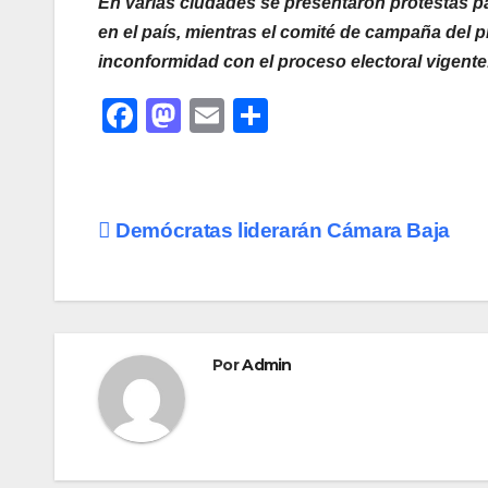
En varias ciudades se presentaron protestas pa
en el país, mientras el comité de campaña del
inconformidad con el proceso electoral vigente
F
M
E
C
a
a
m
o
c
st
ail
m
e
o
p
Navegación
Demócratas liderarán Cámara Baja
b
d
ar
de
o
o
tir
o
n
entradas
k
Por
Admin