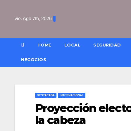
Saltar
al
vie. Ago 7th, 2026
contenido
HOME
LOCAL
SEGURIDAD
NEGOCIOS
DESTACADA
INTERNACIONAL
Proyección elect
la cabeza