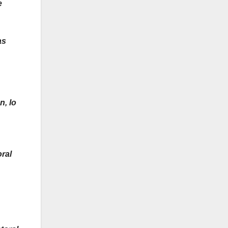
e
as
, lo
ral