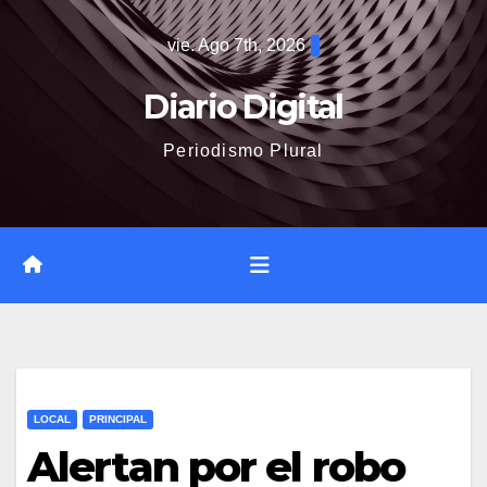
Saltar
vie. Ago 7th, 2026
al
contenido
Diario Digital
Periodismo Plural
LOCAL
PRINCIPAL
Alertan por el robo