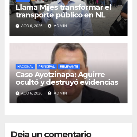
Llama Mijes transformar el
transporte público en NL
AGO 6, 2026
ADMIN
NACIONAL
PRINCIPAL
RELEVANTE
Caso Ayotzinapa: Aguirre
ocultó y destruyó evidencias
AGO 6, 2026
ADMIN
Deja un comentario