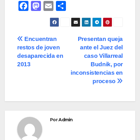
F
M
E
C
a
a
m
o
c
st
ail
m
e
o
p
Navegación
Encuentran
Presentan queja
b
d
ar
restos de joven
ante el Juez del
de
o
o
tir
desaparecida en
caso Villarreal
o
n
entradas
2013
Budnik, por
inconsistencias en
k
proceso
Por
Admin