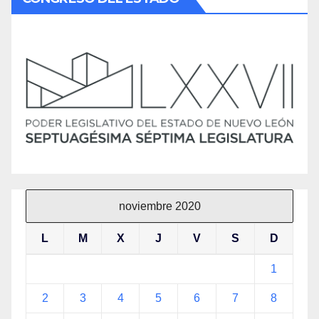
noviembre 2020
L
M
X
J
V
S
D
1
2
3
4
5
6
7
8