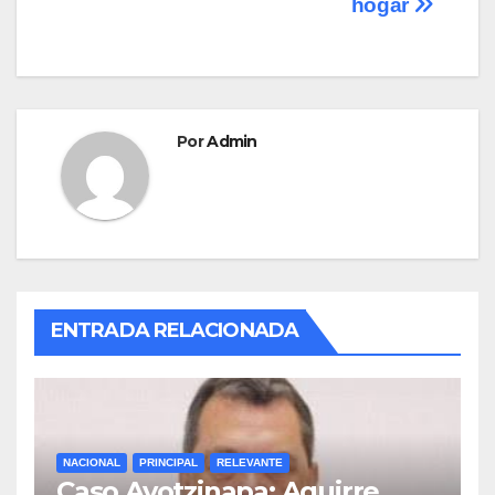
hogar
k
Por
Admin
ENTRADA RELACIONADA
NACIONAL
PRINCIPAL
RELEVANTE
Caso Ayotzinapa: Aguirre