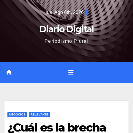
Saltar
jue. Ago 6th, 2026
al
contenido
Diario Digital
Periodismo Plural
NEGOCIOS
RELEVANTE
¿Cuál es la brecha