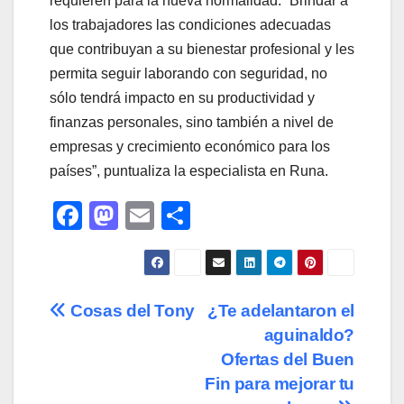
requieren para la nueva normalidad. “Brindar a
los trabajadores las condiciones adecuadas
que contribuyan a su bienestar profesional y les
permita seguir laborando con seguridad, no
sólo tendrá impacto en su productividad y
finanzas personales, sino también a nivel de
empresas y crecimiento económico para los
países”, puntualiza la especialista en Runa.
F
M
E
C
a
a
m
o
c
st
ail
m
e
o
p
Navegación
Cosas del Tony
¿Te adelantaron el
b
d
ar
aguinaldo?
de
o
o
tir
Ofertas del Buen
o
n
entradas
Fin para mejorar tu