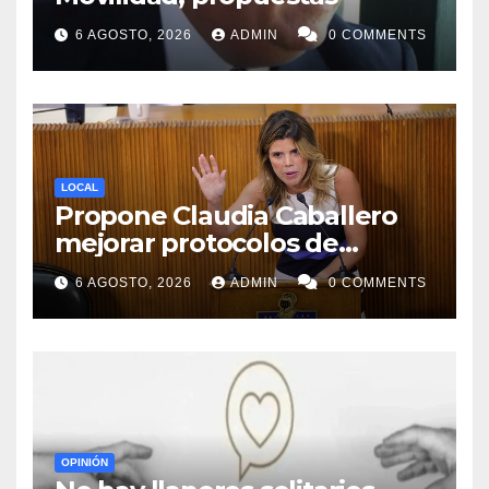
6 AGOSTO, 2026
ADMIN
0 COMMENTS
LOCAL
Propone Claudia Caballero
mejorar protocolos de
seguridad en planteles
6 AGOSTO, 2026
ADMIN
0 COMMENTS
educativos
OPINIÓN