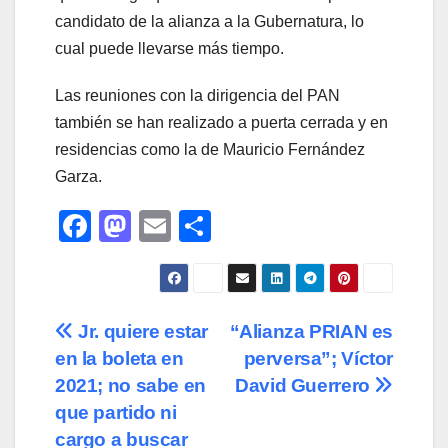
candidato de la alianza a la Gubernatura, lo
cual puede llevarse más tiempo.
Las reuniones con la dirigencia del PAN
también se han realizado a puerta cerrada y en
residencias como la de Mauricio Fernández
Garza.
F
M
E
C
a
a
m
o
c
st
ail
m
e
o
p
Navegación
Jr. quiere estar
“Alianza PRIAN es
b
d
ar
en la boleta en
perversa”; Víctor
de
o
o
tir
2021; no sabe en
David Guerrero
o
n
entradas
que partido ni
cargo a buscar