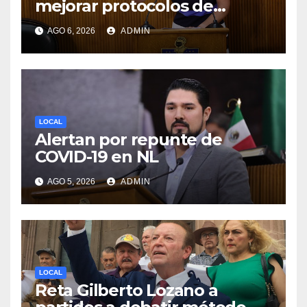
mejorar protocolos de
seguridad en planteles
AGO 6, 2026
ADMIN
educativos
LOCAL
Alertan por repunte de
COVID-19 en NL
AGO 5, 2026
ADMIN
LOCAL
Reta Gilberto Lozano a