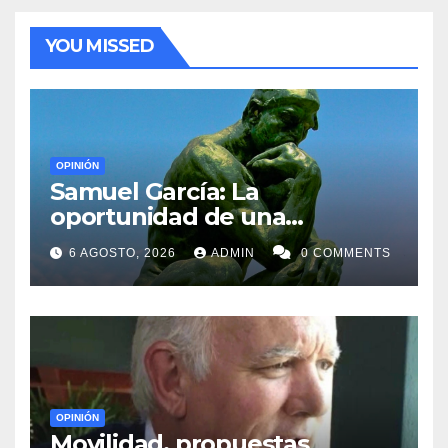
YOU MISSED
OPINIÓN
Samuel García: La
oportunidad de una
generación
6 AGOSTO, 2026
ADMIN
0 COMMENTS
OPINIÓN
Movilidad, propuestas