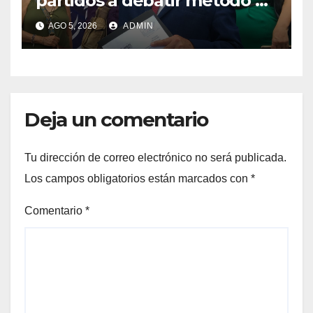
partidos a debatir método de
designación de candidato a
AGO 5, 2026
ADMIN
gubernatura de NL
Deja un comentario
Tu dirección de correo electrónico no será publicada.
Los campos obligatorios están marcados con
*
Comentario
*