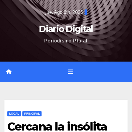
Saltar
jue. Ago 6th, 2026
al
contenido
Diario Digital
Periodismo Plural
LOCAL
PRINCIPAL
Cercana la insólita