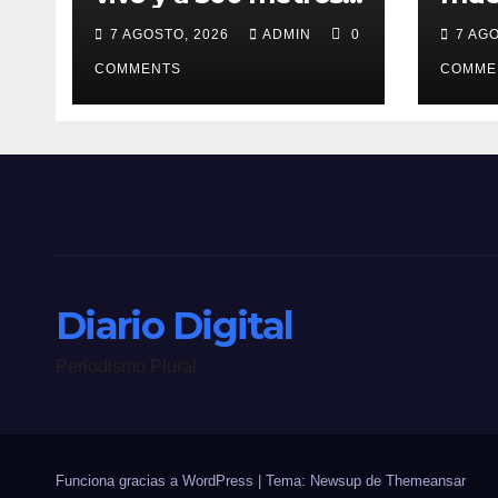
de fiscalía!
pref
7 AGOSTO, 2026
ADMIN
0
7 AG
COMMENTS
COMME
Diario Digital
Periodismo Plural
Funciona gracias a WordPress
|
Tema: Newsup de
Themeansar