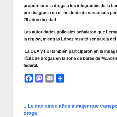
proporcionó la droga a los integrantes de la b
por desgracia en el incidente de narcóticos pe
29 años de edad.
Las autoridades policiales señalaron que Ler
la región, mientras López resultó ser pareja del
La DEA y FBI también participaron en la indagat
ilícita de drogas en la zona de bares de McAllen
federal.
F
M
E
C
a
a
m
o
c
st
ail
m
e
o
p
Navegación
Le dan cinco años a mujer que transp
b
d
ar
droga