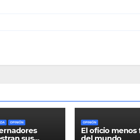
ADA
OPINIÓN
OPINIÓN
ernadores
El oficio menos f
stran sus
del mundo