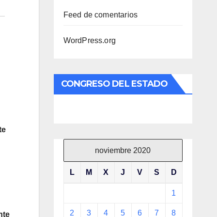
Feed de comentarios
WordPress.org
CONGRESO DEL ESTADO
te
noviembre 2020
L
M
X
J
V
S
D
1
2
3
4
5
6
7
8
nte