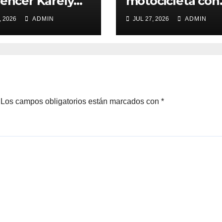
uencer Karely
motocicleta con
reporte de robo
, 2026
ADMIN
JUL 27, 2026
ADMIN
Los campos obligatorios están marcados con
*