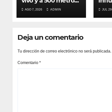
vivo y a 500 metros
infl
de fiscalía!
Ruiz
AGO 7, 2026
ADMIN
JUL 29
Deja un comentario
Tu dirección de correo electrónico no será publicada.
Comentario
*