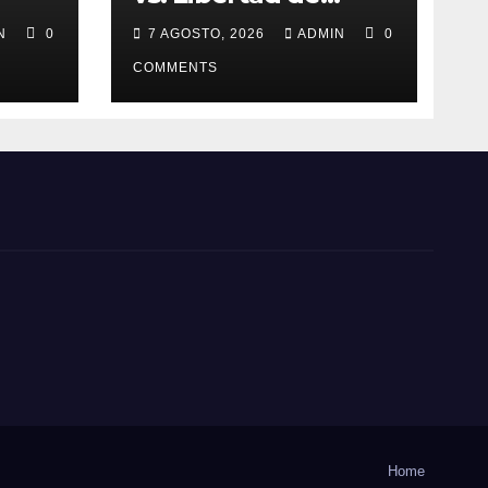
expresión
IN
0
7 AGOSTO, 2026
ADMIN
0
COMMENTS
Home