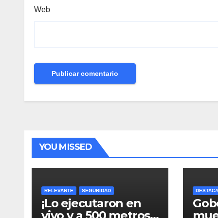
Web
YOU MISSED
RELEVANTE
SEGURIDAD
DESTAC
¡Lo ejecutaron en
Gob
vivo y a 500 metros
mue