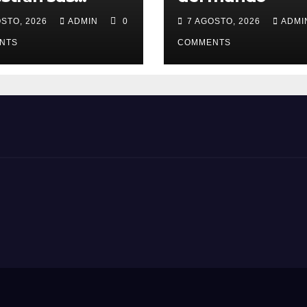
erencias
OSTO, 2026
ADMIN
0
7 AGOSTO, 2026
ADM
NTS
COMMENTS