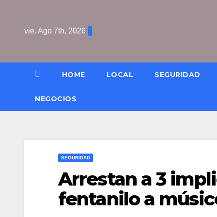
Saltar
al
vie. Ago 7th, 2026
contenido
HOME
LOCAL
SEGURIDAD
NEGOCIOS
SEGURIDAD
Arrestan a 3 impl
fentanilo a músic