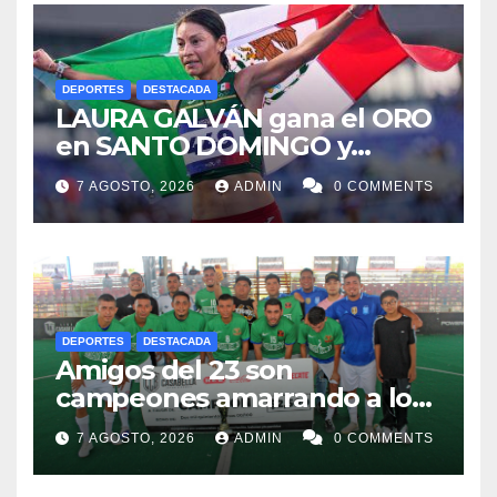
DEPORTES
DESTACADA
LAURA GALVÁN gana el ORO
en SANTO DOMINGO y
dedica Medalla a sus padres
7 AGOSTO, 2026
ADMIN
0 COMMENTS
fallecidos
DEPORTES
DESTACADA
Amigos del 23 son
campeones amarrando a los
“Perros Bravos”
7 AGOSTO, 2026
ADMIN
0 COMMENTS