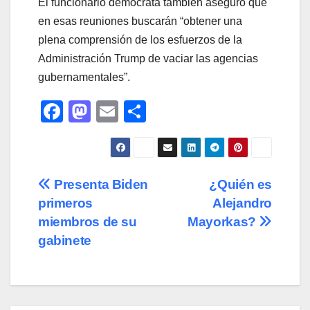
El funcionario demócrata también aseguró que
en esas reuniones buscarán “obtener una
plena comprensión de los esfuerzos de la
Administración Trump de vaciar las agencias
gubernamentales”.
F
M
E
C
a
a
m
o
c
st
ail
m
e
o
p
Navegación
Presenta Biden
¿Quién es
b
d
ar
primeros
Alejandro
de
o
o
tir
miembros de su
Mayorkas?
o
n
entradas
gabinete
k