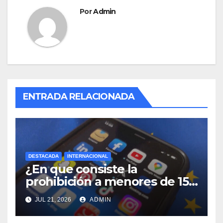
Por
Admin
ENTRADA RELACIONADA
DESTACADA
INTERNACIONAL
¿En que consiste la
prohibición a menores de 15
años acceso a redes sociales
JUL 21, 2026
ADMIN
en Francia?