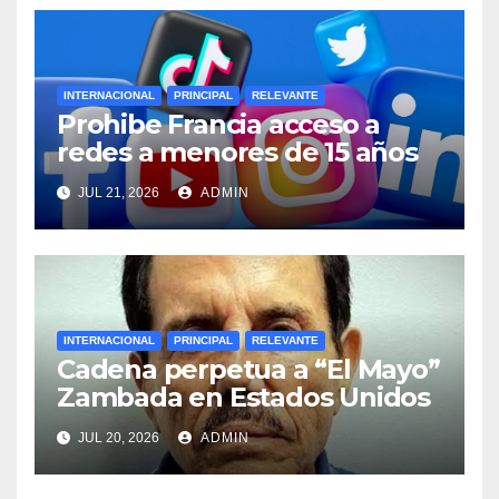
INTERNACIONAL
PRINCIPAL
RELEVANTE
Prohibe Francia acceso a
redes a menores de 15 años
JUL 21, 2026
ADMIN
INTERNACIONAL
PRINCIPAL
RELEVANTE
Cadena perpetua a “El Mayo”
Zambada en Estados Unidos
JUL 20, 2026
ADMIN