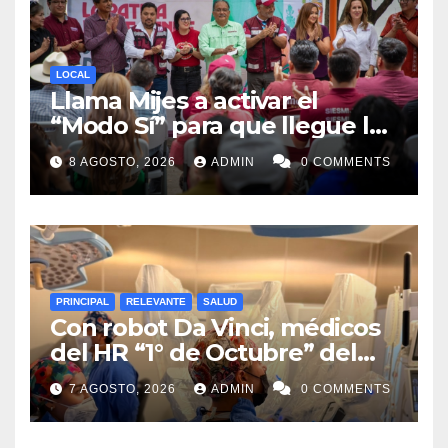
LOCAL
Llama Mijes a activar el
“Modo Sí” para que llegue la
Transformación a Nuevo
8 AGOSTO, 2026
ADMIN
0 COMMENTS
León
PRINCIPAL
RELEVANTE
SALUD
Con robot Da Vinci, médicos
del HR “1° de Octubre” del
ISSSTE retiran tumor renal a
7 AGOSTO, 2026
ADMIN
0 COMMENTS
paciente de 72 años