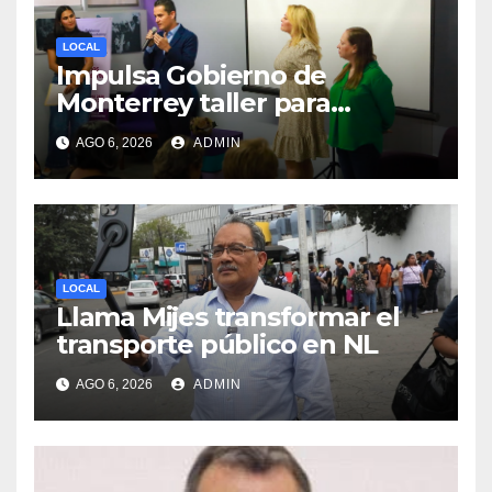
LOCAL
Impulsa Gobierno de
Monterrey taller para
acompañar a mujeres en
AGO 6, 2026
ADMIN
procesos de pérdida y duelo
LOCAL
Llama Mijes transformar el
transporte público en NL
AGO 6, 2026
ADMIN