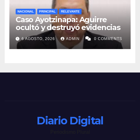
NACIONAL
PRINCIPAL
RELEVANTE
Caso Ayotzinapa: Aguirre
ocultó y destruyó evidencias
6 AGOSTO, 2026
ADMIN
0 COMMENTS
Diario Digital
Periodismo Plural