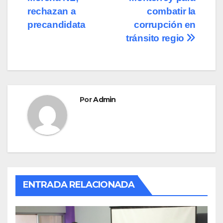
o
n
entradas
rechazan a
combatir la
precandidata
corrupción en
k
tránsito regio
Por
Admin
ENTRADA RELACIONADA