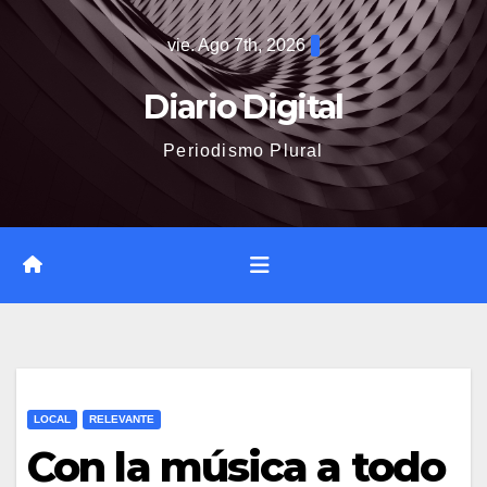
Saltar
vie. Ago 7th, 2026
al
contenido
Diario Digital
Periodismo Plural
LOCAL
RELEVANTE
Con la música a todo