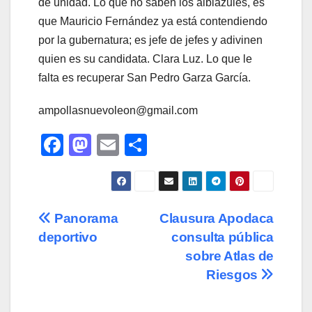
de unidad. Lo que no saben los albiazules, es
que Mauricio Fernández ya está contendiendo
por la gubernatura; es jefe de jefes y adivinen
quien es su candidata. Clara Luz. Lo que le
falta es recuperar San Pedro Garza García.
ampollasnuevoleon@gmail.com
F
M
E
C
a
a
m
o
c
st
ail
m
e
o
p
Navegación
Panorama
Clausura Apodaca
b
d
ar
deportivo
consulta pública
de
o
o
tir
sobre Atlas de
o
n
entradas
Riesgos
k