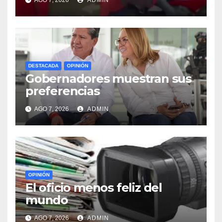
AGO 7, 2026
ADMIN
DESTACADA
OPINIÓN
Gobernadores muestran sus
preferencias
AGO 7, 2026
ADMIN
OPINIÓN
El oficio menos feliz del
mundo
AGO 7, 2026
ADMIN