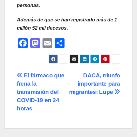
personas.
Además de que se han registrado más de 1
millón 52 mil decesos.
F
M
E
C
a
a
m
o
c
st
ail
m
e
o
p
Navegación
El fármaco que
DACA, triunfo
b
d
ar
frena la
importante para
de
o
o
tir
transmisión del
migrantes: Lupe
o
n
entradas
COVID-19 en 24
horas
k