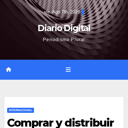
Saltar
vie. Ago 7th, 2026
al
contenido
Diario Digital
Periodismo Plural
INTERNACIONAL
Comprar y distribuir