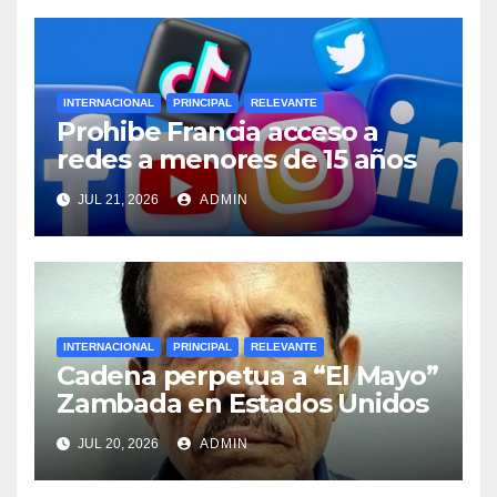
INTERNACIONAL
PRINCIPAL
RELEVANTE
Prohibe Francia acceso a
redes a menores de 15 años
JUL 21, 2026
ADMIN
INTERNACIONAL
PRINCIPAL
RELEVANTE
Cadena perpetua a “El Mayo”
Zambada en Estados Unidos
JUL 20, 2026
ADMIN