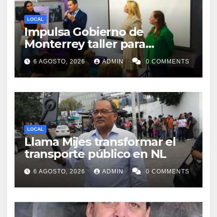
LOCAL
Impulsa Gobierno de
Monterrey taller para
acompañar a mujeres en
6 AGOSTO, 2026
ADMIN
0 COMMENTS
procesos de pérdida y duelo
LOCAL
Llama Mijes transformar el
transporte público en NL
6 AGOSTO, 2026
ADMIN
0 COMMENTS