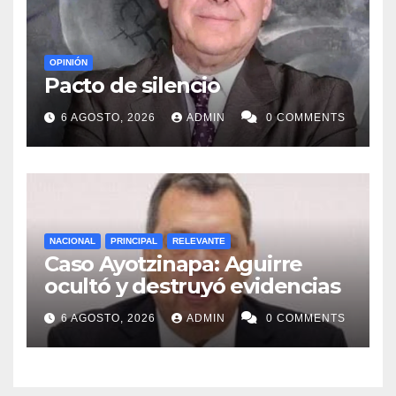
OPINIÓN
Pacto de silencio
6 AGOSTO, 2026
ADMIN
0 COMMENTS
NACIONAL
PRINCIPAL
RELEVANTE
Caso Ayotzinapa: Aguirre
ocultó y destruyó evidencias
6 AGOSTO, 2026
ADMIN
0 COMMENTS