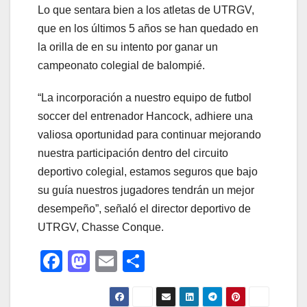
Lo que sentara bien a los atletas de UTRGV,
que en los últimos 5 años se han quedado en
la orilla de en su intento por ganar un
campeonato colegial de balompié.
“La incorporación a nuestro equipo de futbol
soccer del entrenador Hancock, adhiere una
valiosa oportunidad para continuar mejorando
nuestra participación dentro del circuito
deportivo colegial, estamos seguros que bajo
su guía nuestros jugadores tendrán un mejor
desempeño”, señaló el director deportivo de
UTRGV, Chasse Conque.
F
M
E
C
a
a
m
o
c
st
ail
m