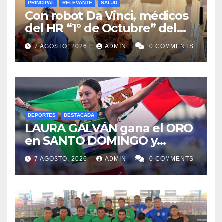
PRINCIPAL
RELEVANTE
SALUD
Con robot Da Vinci, médicos
del HR “1° de Octubre” del
ISSSTE retiran tumor renal a
7 AGOSTO, 2026
ADMIN
0 COMMENTS
paciente de 72 años
DEPORTES
DESTACADA
LAURA GALVÁN gana el ORO
en SANTO DOMINGO y
dedica Medalla a sus padres
7 AGOSTO, 2026
ADMIN
0 COMMENTS
fallecidos