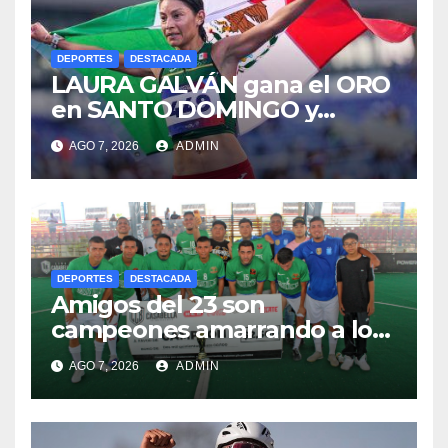
DEPORTES
DESTACADA
LAURA GALVÁN gana el ORO
en SANTO DOMINGO y
dedica Medalla a sus padres
AGO 7, 2026
ADMIN
fallecidos
DEPORTES
DESTACADA
Amigos del 23 son
campeones amarrando a los
“Perros Bravos”
AGO 7, 2026
ADMIN