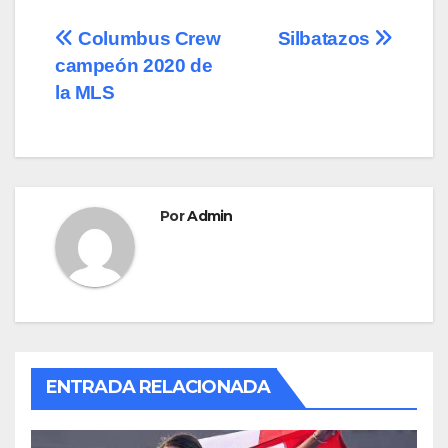
e
o
p
Navegación
Columbus Crew
Silbatazos
b
d
ar
campeón 2020 de
de
o
o
tir
la MLS
o
n
entradas
k
Por
Admin
ENTRADA RELACIONADA