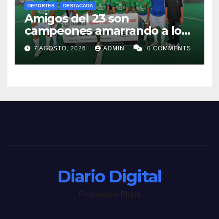
DEPORTES
DESTACADA
Amigos del 23 son
campeones amarrando a los
“Perros Bravos”
7 AGOSTO, 2026
ADMIN
0 COMMENTS
Diario Digital
Periodismo Plural