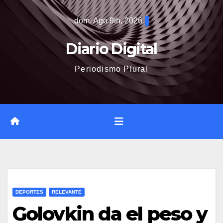
Saltar
dom. Ago 9th, 2026
al
contenido
Diario Digital
Periodismo Plural
DEPORTES
RELEVANTE
Golovkin da el peso y