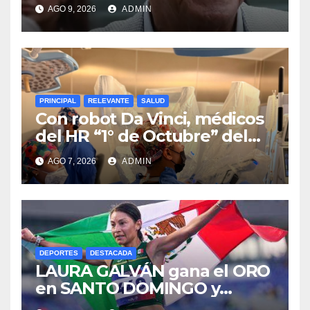
AGO 9, 2026
ADMIN
PRINCIPAL
RELEVANTE
SALUD
Con robot Da Vinci, médicos
del HR “1° de Octubre” del
ISSSTE retiran tumor renal a
AGO 7, 2026
ADMIN
paciente de 72 años
DEPORTES
DESTACADA
LAURA GALVÁN gana el ORO
en SANTO DOMINGO y
dedica Medalla a sus padres