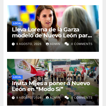
LOCAL
Lleva Lorena de la Garza
modelo de Nuevo León para
búsqueda de desaparecidos
9 AGOSTO, 2026
ADMIN
0 COMMENTS
a todos México
LOCAL
Invita Mijes a poner a Nuevo
León en “Modo Sí”
9 AGOSTO, 2026
ADMIN
0 COMMENTS