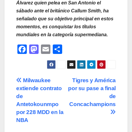
Álvarez quien pelea en San Antonio el
sábado ante el británico Callum Smith, ha
señalado que su objetivo principal en estos
momentos, es conquistar los títulos
mundiales en la categoría supermediana.
F
M
E
C
a
a
m
o
c
st
ail
m
e
o
p
Navegación
Milwaukee
Tigres y América
b
d
ar
extiende contrato
por su pase a final
de
o
o
tir
de
de
o
n
entradas
Antetokounmpo
Concachampions
por 228 MDD en la
k
NBA