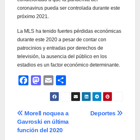
coronavirus pueda ser controlada durante este
próximo 2021.
La MLS ha tenido fuertes pérdidas económicas
durante este 2020 a pesar de contar con
patrocinios y entradas por derechos de
televisión, la ausencia del público en los
estadios es un factor económico determinante.
F
M
E
C
a
a
m
o
c
st
ail
m
e
o
p
Navegación
Morell noquea a
Deportes
b
d
ar
Gavroski en última
de
o
o
tir
función del 2020