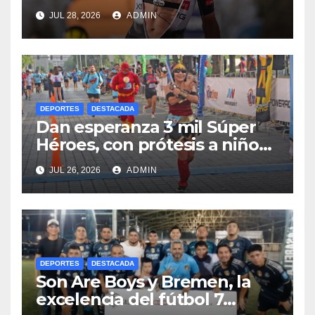
JUL 28, 2026
ADMIN
DEPORTES
DESTACADA
Dan esperanza 3 mil Súper
Héroes, con prótesis a niños
y jóvenes.
JUL 26, 2026
ADMIN
DEPORTES
DESTACADA
Son Are Boys y Bremen, la
excelencia del fútbol 7