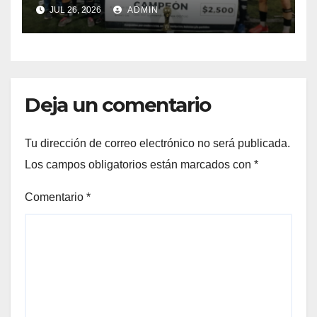
nocturno en CasaBella
JUL 26, 2026
ADMIN
Deja un comentario
Tu dirección de correo electrónico no será publicada.
Los campos obligatorios están marcados con
*
Comentario
*