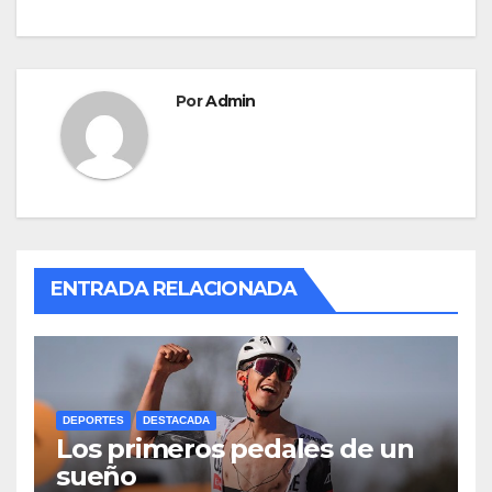
o
n
entradas
k
Por
Admin
ENTRADA RELACIONADA
DEPORTES
DESTACADA
Los primeros pedales de un
sueño