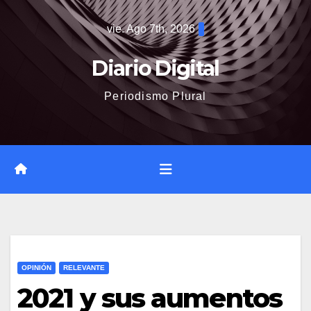
Saltar
vie. Ago 7th, 2026
al
contenido
Diario Digital
Periodismo Plural
OPINIÓN
RELEVANTE
2021 y sus aumentos