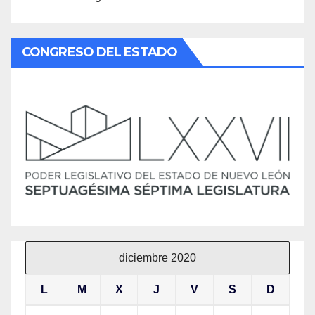
CONGRESO DEL ESTADO
diciembre 2020
L
M
X
J
V
S
D