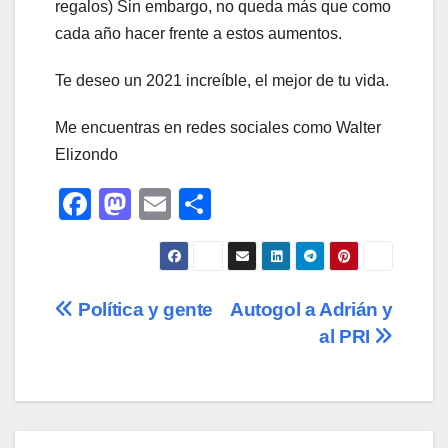
regalos) Sin embargo, no queda más que como
cada año hacer frente a estos aumentos.
Te deseo un 2021 increíble, el mejor de tu vida.
Me encuentras en redes sociales como Walter
Elizondo
F
M
E
C
a
a
m
o
c
st
ail
m
e
o
p
Navegación
Política y gente
Autogol a Adrián y
b
d
ar
al PRI
de
o
o
tir
o
n
entradas
k