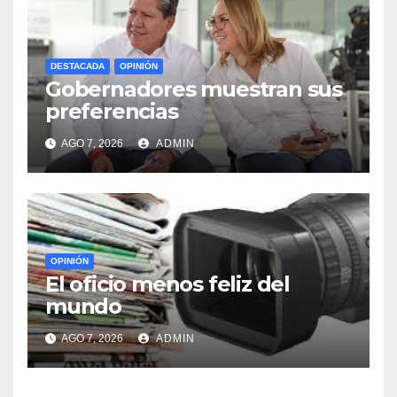
DESTACADA
OPINIÓN
Gobernadores muestran sus
preferencias
AGO 7, 2026
ADMIN
OPINIÓN
El oficio menos feliz del
mundo
AGO 7, 2026
ADMIN