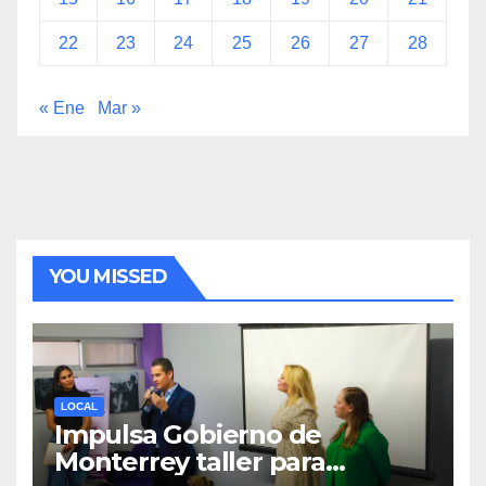
22
23
24
25
26
27
28
« Ene
Mar »
YOU MISSED
LOCAL
Impulsa Gobierno de
Monterrey taller para