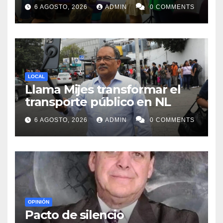
acompañar a mujeres en
6 AGOSTO, 2026
ADMIN
0 COMMENTS
procesos de pérdida y duelo
LOCAL
Llama Mijes transformar el
transporte público en NL
6 AGOSTO, 2026
ADMIN
0 COMMENTS
OPINIÓN
Pacto de silencio