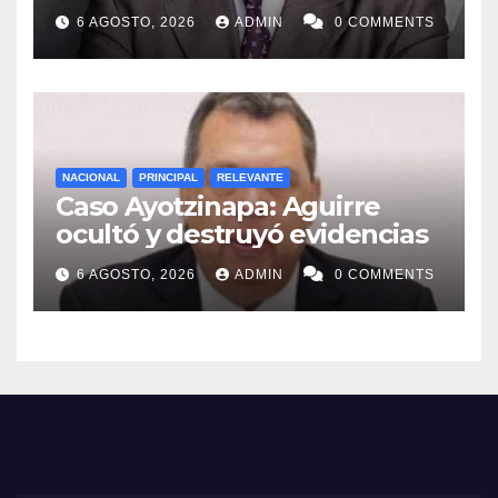
6 AGOSTO, 2026
ADMIN
0 COMMENTS
NACIONAL
PRINCIPAL
RELEVANTE
Caso Ayotzinapa: Aguirre
ocultó y destruyó evidencias
6 AGOSTO, 2026
ADMIN
0 COMMENTS