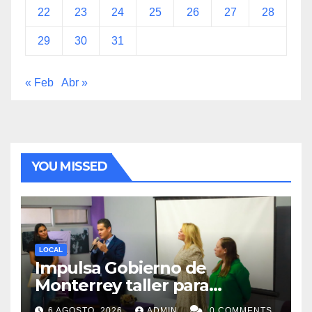
22
23
24
25
26
27
28
29
30
31
« Feb
Abr »
YOU MISSED
LOCAL
Impulsa Gobierno de
Monterrey taller para
acompañar a mujeres en
6 AGOSTO, 2026
ADMIN
0 COMMENTS