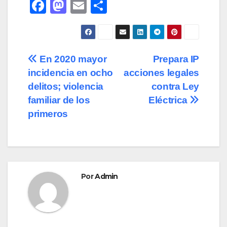
F
M
E
C
a
a
m
o
c
st
ail
m
e
o
p
Navegación
En 2020 mayor
Prepara IP
b
d
ar
incidencia en ocho
acciones legales
de
o
o
tir
delitos; violencia
contra Ley
o
n
entradas
familiar de los
Eléctrica
primeros
k
Por
Admin