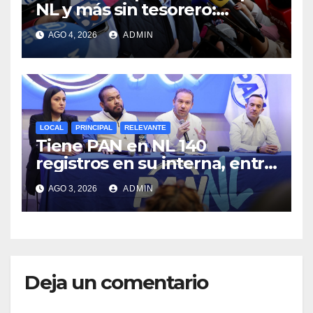
NL y más sin tesorero:
Heriberto Treviño
AGO 4, 2026
ADMIN
LOCAL
PRINCIPAL
RELEVANTE
Tiene PAN en NL 140
registros en su interna, entre
ellos el priista Adrián de la
AGO 3, 2026
ADMIN
Garza, Alcalde de Monterrey
Deja un comentario