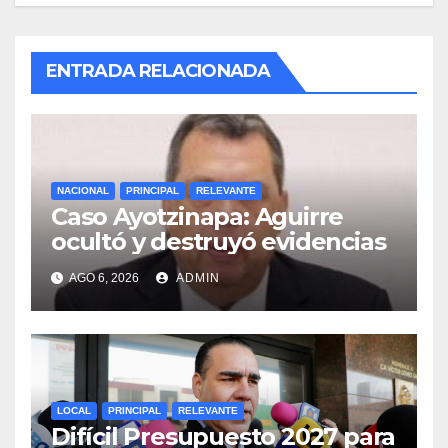
ENTRADA RELACIONADA
NACIONAL
PRINCIPAL
RELEVANTE
Caso Ayotzinapa: Aguirre
ocultó y destruyó evidencias
AGO 6, 2026
ADMIN
LOCAL
PRINCIPAL
RELEVANTE
Difícil Presupuesto 2027 para