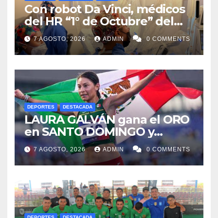
Con robot Da Vinci, médicos
del HR “1° de Octubre” del
ISSSTE retiran tumor renal a
7 AGOSTO, 2026
ADMIN
0 COMMENTS
paciente de 72 años
DEPORTES
DESTACADA
LAURA GALVÁN gana el ORO
en SANTO DOMINGO y
dedica Medalla a sus padres
7 AGOSTO, 2026
ADMIN
0 COMMENTS
fallecidos
DEPORTES
DESTACADA