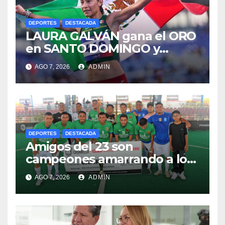
DEPORTES
DESTACADA
LAURA GALVÁN gana el ORO
en SANTO DOMINGO y
dedica Medalla a sus padres
AGO 7, 2026
ADMIN
fallecidos
DEPORTES
DESTACADA
Amigos del 23 son
campeones amarrando a los
“Perros Bravos”
AGO 7, 2026
ADMIN