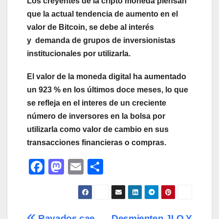
Los creyentes de la cripto moneda piensan
que la actual tendencia de aumento en el
valor de Bitcoin, se debe al interés
y demanda de grupos de inversionistas
institucionales por utilizarla.
El valor de la moneda digital ha aumentado
un 923 % en los últimos doce meses, lo que
se refleja en el interes de un creciente
número de inversores en la bolsa por
utilizarla como valor de cambio en sus
transacciones financieras o compras.
F
M
E
C
a
a
m
o
c
st
ail
m
e
o
p
Rayados cae
Desmienten JLO Y