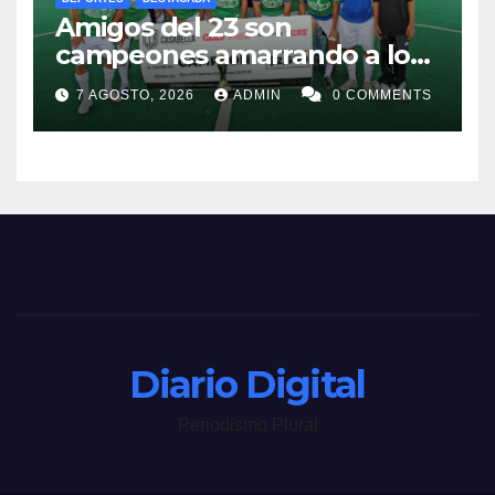
Amigos del 23 son
campeones amarrando a los
“Perros Bravos”
7 AGOSTO, 2026
ADMIN
0 COMMENTS
Diario Digital
Periodismo Plural