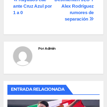
Navegación
b
d
ar
ante Cruz Azul por
Alex Rodríguez
de
o
o
tir
1 a 0
rumores de
o
n
entradas
separación
k
Por
Admin
ENTRADA RELACIONADA