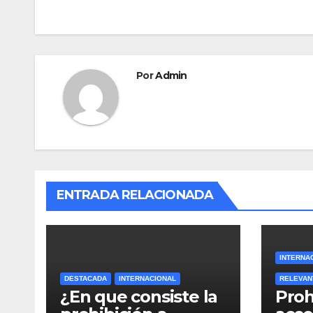
de
o
o
tir
o
n
entradas
k
Por
Admin
ENTRADA RELACIONADA
INTERNA
DESTACADA
INTERNACIONAL
RELEVAN
¿En que consiste la
Proh