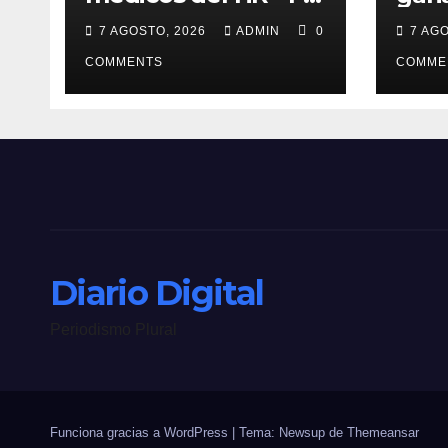
de Octubre” del
SAN
7 AGOSTO, 2026
ADMIN
0
7 AG
ISSSTE retiran
dedi
tumor renal a
COMMENTS
sus 
COMME
paciente de 72 años
fall
Diario Digital
Periodismo Plural
Funciona gracias a WordPress
|
Tema: Newsup de
Themeansar