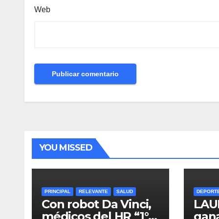
Web
YOU MISSED
PRINCIPAL
RELEVANTE
SALUD
DEPORT
Con robot Da Vinci,
LAU
médicos del HR “1°
gan