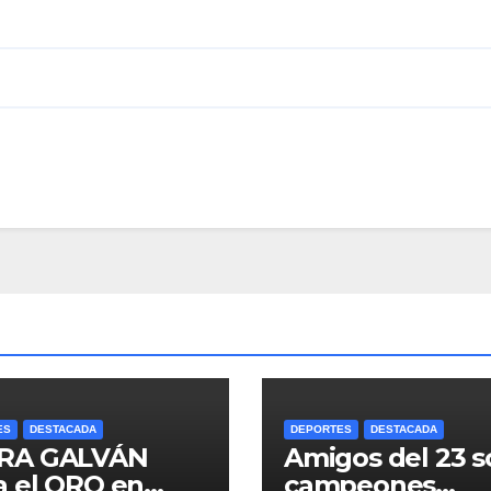
ES
DESTACADA
DEPORTES
DESTACADA
RA GALVÁN
Amigos del 23 s
a el ORO en
campeones