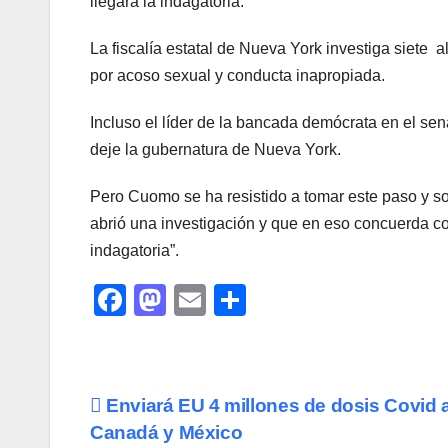
llegara la indagatoria.
La fiscalía estatal de Nueva York investiga siete
por acoso sexual y conducta inapropiada.
Incluso el líder de la bancada demócrata en el 
deje la gubernatura de Nueva York.
Pero Cuomo se ha resistido a tomar este paso y so
abrió una investigación y que en eso concuerda co
indagatoria”.
F
M
E
C
a
a
m
o
c
st
ail
m
e
o
p
Navegación
Enviará EU 4 millones de dosis Covid 
b
d
ar
Canadá y México