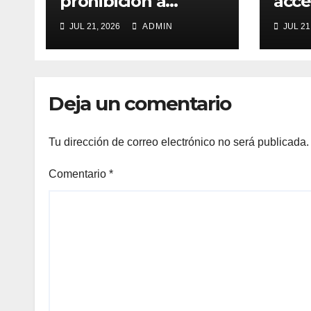
prohibición a
acce
menores de 15 años
meno
JUL 21, 2026
ADMIN
JUL 21
acceso a redes
sociales en Francia?
Deja un comentario
Tu dirección de correo electrónico no será publicada.
Comentario
*