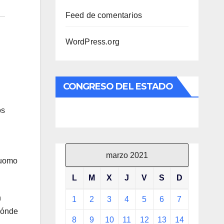
Feed de comentarios
WordPress.org
CONGRESO DEL ESTADO
os
marzo 2021
Cuomo
L
M
X
J
V
S
D
n
1
2
3
4
5
6
7
dónde
8
9
10
11
12
13
14