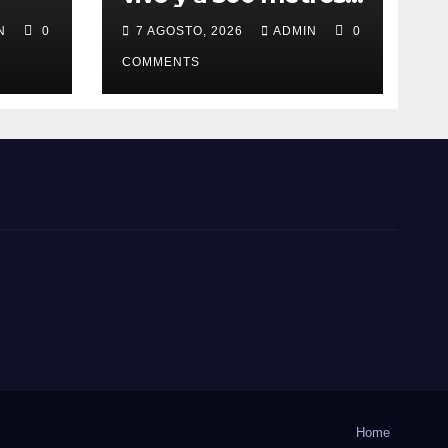
de fiscalía!
IN
0
7 AGOSTO, 2026
ADMIN
0
COMMENTS
Home