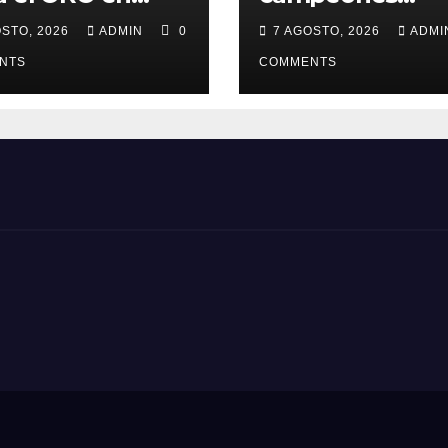
TO DOMINGO y
amarrando a los
OSTO, 2026
ADMIN
0
7 AGOSTO, 2026
ADM
ca Medalla a
“Perros Bravos”
padres
NTS
COMMENTS
ecidos