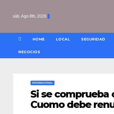
Saltar
al
sáb. Ago 8th, 2026
contenido
HOME
LOCAL
SEGURIDAD
NEGOCIOS
INTERNACIONAL
Si se comprueba 
Cuomo debe renu