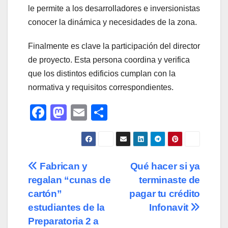
le permite a los desarrolladores e inversionistas
conocer la dinámica y necesidades de la zona.
Finalmente es clave la participación del director
de proyecto. Esta persona coordina y verifica
que los distintos edificios cumplan con la
normativa y requisitos correspondientes.
F
M
E
C
a
a
m
o
c
st
ail
m
e
o
p
Navegación
Fabrican y
Qué hacer si ya
b
d
ar
regalan “cunas de
terminaste de
de
o
o
tir
cartón”
pagar tu crédito
o
n
entradas
estudiantes de la
Infonavit
Preparatoria 2 a
k