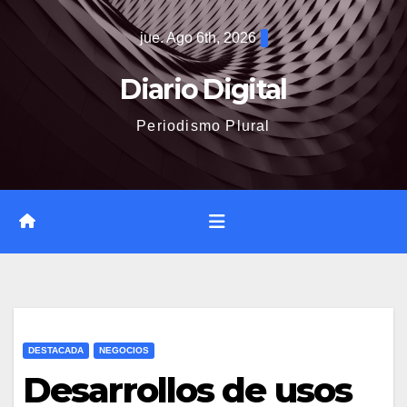
Saltar
jue. Ago 6th, 2026
al
contenido
Diario Digital
Periodismo Plural
DESTACADA
NEGOCIOS
Desarrollos de usos