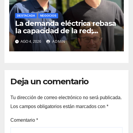
DESTACADA
NEGOCIOS
La demanda eléctrica rebasa
la capacidad de la red;
buscan aliviarla con baterías
AGO 4, 2026
ADMIN
Deja un comentario
Tu dirección de correo electrónico no será publicada.
Los campos obligatorios están marcados con
*
Comentario
*