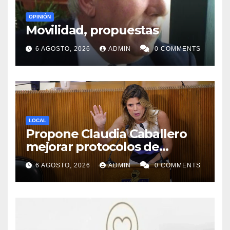
OPINIÓN
Movilidad, propuestas
6 AGOSTO, 2026
ADMIN
0 COMMENTS
LOCAL
Propone Claudia Caballero
mejorar protocolos de
seguridad en planteles
6 AGOSTO, 2026
ADMIN
0 COMMENTS
educativos