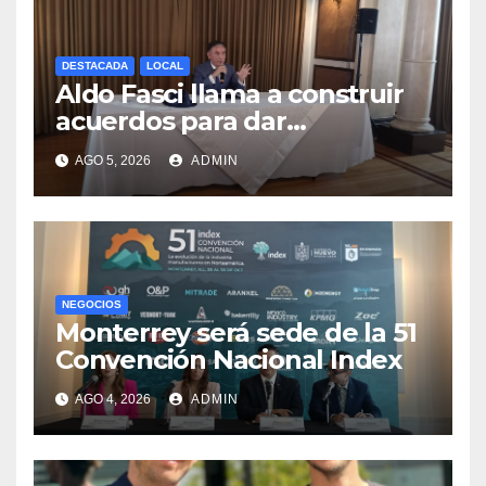
DESTACADA
LOCAL
Aldo Fasci llama a construir
acuerdos para dar
gobernabilidad a Nuevo
AGO 5, 2026
ADMIN
León
NEGOCIOS
Monterrey será sede de la 51
Convención Nacional Index
AGO 4, 2026
ADMIN