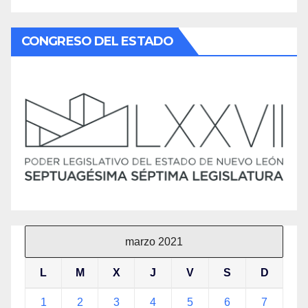
CONGRESO DEL ESTADO
marzo 2021
L
M
X
J
V
S
D
1
2
3
4
5
6
7