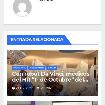
ENTRADA RELACIONADA
PRINCIPAL
RELEVANTE
SALUD
Con robot Da Vinci, médicos
del HR “1° de Octubre” del
ISSSTE retiran tumor renal a
AGO 7, 2026
ADMIN
paciente de 72 años