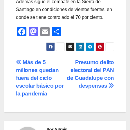
Además sigue el combate en la Sierra de
Santiago en condiciones de vientos fuertes, en
donde se tiene controlado el 70 por ciento.
F
M
E
C
a
a
m
o
c
st
ail
m
e
o
p
Navegación
Más de 5
Presunto delito
b
d
ar
millones quedan
electoral del PAN
de
o
o
tir
fuera del ciclo
de Guadalupe con
o
n
entradas
escolar básico por
despensas
la pandemia
k
Por
Admin