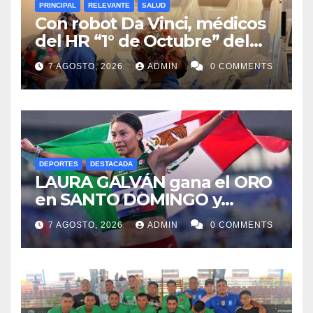
PRINCIPAL
RELEVANTE
SALUD
Con robot Da Vinci, médicos
del HR “1° de Octubre” del
ISSSTE retiran tumor renal a
7 AGOSTO, 2026
ADMIN
0 COMMENTS
paciente de 72 años
DEPORTES
DESTACADA
LAURA GALVÁN gana el ORO
en SANTO DOMINGO y
dedica Medalla a sus padres
7 AGOSTO, 2026
ADMIN
0 COMMENTS
fallecidos