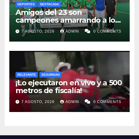
DEPORTES
DESTACADA
Amigos del 23 son
campeones amarrando a los
“Perros Bravos”
7 AGOSTO, 2026
ADMIN
0 COMMENTS
RELEVANTE
SEGURIDAD
¡Lo ejecutaron en vivo y a 500
metros de fiscalía!
7 AGOSTO, 2026
ADMIN
0 COMMENTS