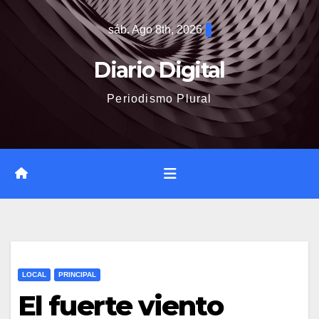
Saltar
sáb. Ago 8th, 2026
al
contenido
Diario Digital
Periodismo Plural
LOCAL
PRINCIPAL
El fuerte viento