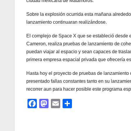
ciudad mexicana de Matamoros.
Sobre la explosión ocurrida esta mañana alrededo
lanzamiento continuaran realizándose.
El complejo de Space X que se estableció desde 
Cameron, realiza pruebas de lanzamiento de cohete
puedan viajar al espacio y sean capaces de traslad
primera empresa espacial privada que ofrecería est
Hasta hoy el proyecto de pruebas de lanzamiento d
presentado fallas constantes tanto en su lanzamie
recorrer aun para hacer posible este programa esp
F
M
E
C
a
a
m
o
c
st
ail
m