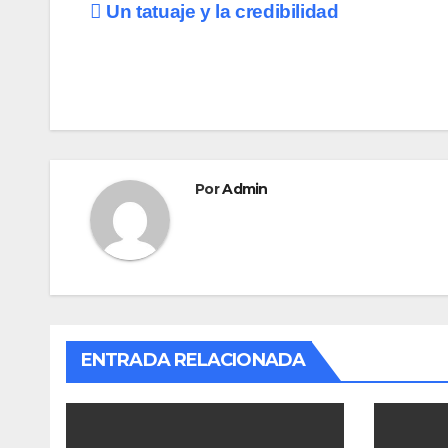
e
o
p
Navegación
Un tatuaje y la credibilidad
b
d
ar
de
o
o
tir
o
n
entradas
k
Por
Admin
ENTRADA RELACIONADA