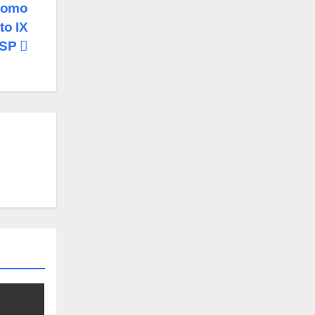
 como
to IX
RSP