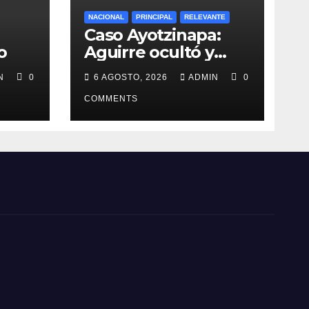
NACIONAL
PRINCIPAL
RELEVANTE
Caso Ayotzinapa:
o
Aguirre ocultó y
destruyó evidencias
IN
0
6 AGOSTO, 2026
ADMIN
0
COMMENTS