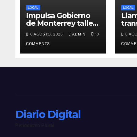
LOCAL
LOCAL
Impulsa Gobierno
Llam
de Monterrey taller
tran
para acompañar a
tran
6 AGOSTO, 2026
ADMIN
0
6 AG
mujeres en
en 
procesos de pérdida
COMMENTS
COMME
y duelo
Diario Digital
Periodismo Plural