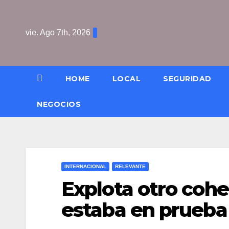
Saltar
al
vie. Ago 7th, 2026
contenido
HOME
LOCAL
SEGURIDAD
NEGOCIOS
INTERNACIONAL
RELEVANTE
Explota otro coh
estaba en prueba