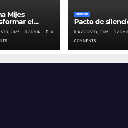
a Mijes
OPINIÓN
sformar el
Pacto de silenci
sporte público
OSTO, 2026
ADMIN
0
6 AGOSTO, 2026
ADM
NL
NTS
COMMENTS