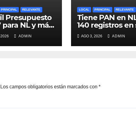
PRINCIPAL
RELEVANTE
LOCAL
PRINCIPAL
RELEVANTE
cil Presupuesto
Tiene PAN en N
 para NL y más
140 registros en
tesorero:
interna, entre el
 2026
ADMIN
AGO 3, 2026
ADMIN
berto Treviño
el priista Adrián
la Garza, Alcald
Monterrey
Los campos obligatorios están marcados con
*