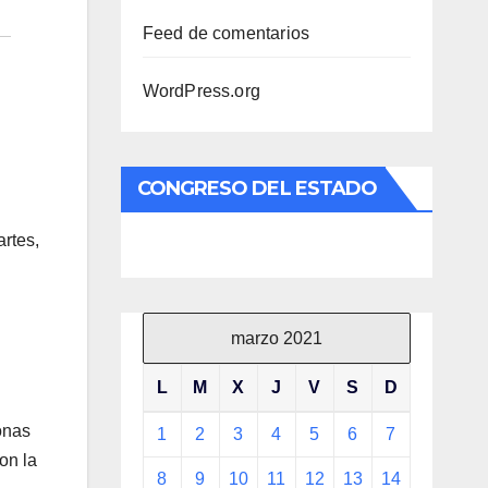
Feed de comentarios
WordPress.org
CONGRESO DEL ESTADO
rtes,
marzo 2021
L
M
X
J
V
S
D
onas
1
2
3
4
5
6
7
on la
8
9
10
11
12
13
14