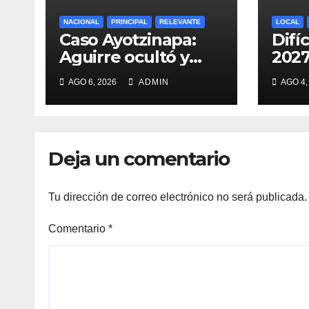
NACIONAL
PRINCIPAL
RELEVANTE
LOCAL
Caso Ayotzinapa:
Difí
Aguirre ocultó y
2027
destruyó evidencias
sin 
AGO 6, 2026
ADMIN
AGO 4,
Heri
Deja un comentario
Tu dirección de correo electrónico no será publicada.
Comentario
*