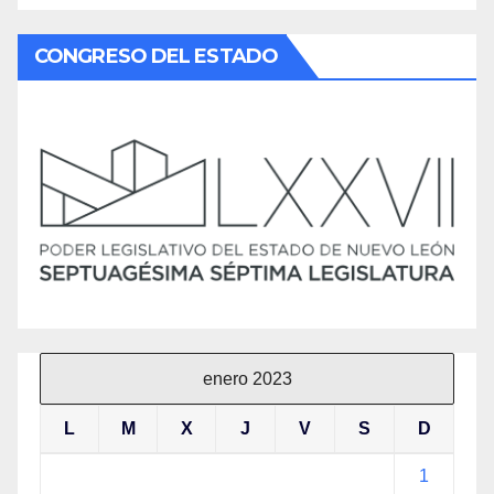
CONGRESO DEL ESTADO
enero 2023
L
M
X
J
V
S
D
1