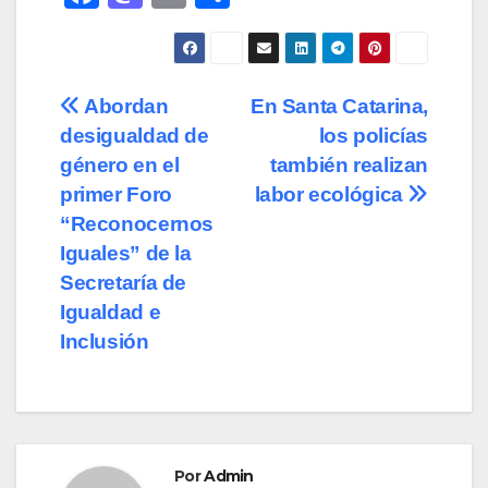
a
a
m
o
c
st
ail
m
e
o
p
Navegación
Abordan
En Santa Catarina,
b
d
ar
desigualdad de
los policías
de
o
o
tir
género en el
también realizan
o
n
entradas
primer Foro
labor ecológica
“Reconocernos
k
Iguales” de la
Secretaría de
Igualdad e
Inclusión
Por
Admin