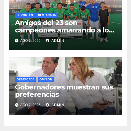
DEPORTES
DESTACADA
Amigos del 23 son
campeones amarrando a los
“Perros Bravos”
AGO 7, 2026
ADMIN
DESTACADA
OPINIÓN
Gobernadores muestran sus
preferencias
AGO 7, 2026
ADMIN