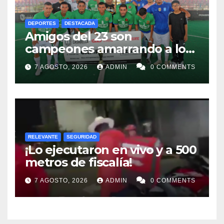
DEPORTES
DESTACADA
Amigos del 23 son
campeones amarrando a los
“Perros Bravos”
7 AGOSTO, 2026
ADMIN
0 COMMENTS
RELEVANTE
SEGURIDAD
¡Lo ejecutaron en vivo y a 500
metros de fiscalía!
7 AGOSTO, 2026
ADMIN
0 COMMENTS