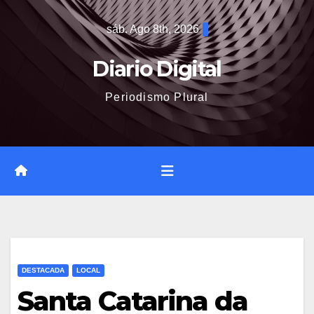
Saltar
sáb. Ago 8th, 2026
al
contenido
Diario Digital
Periodismo Plural
DESTACADA
LOCAL
Santa Catarina da