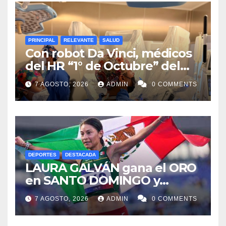
PRINCIPAL
RELEVANTE
SALUD
Con robot Da Vinci, médicos
del HR “1° de Octubre” del
ISSSTE retiran tumor renal a
7 AGOSTO, 2026
ADMIN
0 COMMENTS
paciente de 72 años
DEPORTES
DESTACADA
LAURA GALVÁN gana el ORO
en SANTO DOMINGO y
dedica Medalla a sus padres
7 AGOSTO, 2026
ADMIN
0 COMMENTS
fallecidos