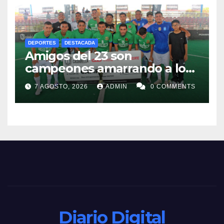
DEPORTES
DESTACADA
Amigos del 23 son
campeones amarrando a los
“Perros Bravos”
7 AGOSTO, 2026
ADMIN
0 COMMENTS
Diario Digital