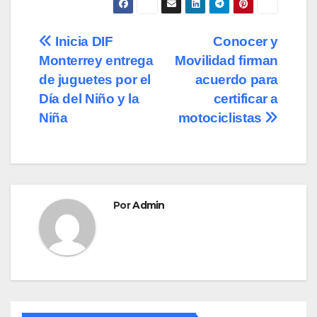
c
st
ail
m
e
o
p
Navegación
Inicia DIF
Conocer y
b
d
ar
Monterrey entrega
Movilidad firman
de
o
o
tir
de juguetes por el
acuerdo para
o
n
entradas
Día del Niño y la
certificar a
Niña
motociclistas
k
Por
Admin