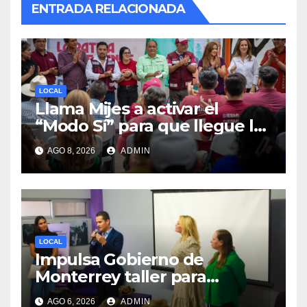
ENTRADA RELACIONADA
LOCAL
Llama Mijes a activar el
“Modo Sí” para que llegue la
Transformación a Nuevo
AGO 8, 2026
ADMIN
León
LOCAL
Impulsa Gobierno de
Monterrey taller para
acompañar a mujeres en
AGO 6, 2026
ADMIN