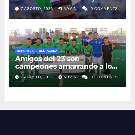
dedica Medalla a sus padres
7 AGOSTO, 2026
ADMIN
0 COMMENTS
fallecidos
DEPORTES
DESTACADA
Amigos del 23 son
campeones amarrando a los
“Perros Bravos”
7 AGOSTO, 2026
ADMIN
0 COMMENTS