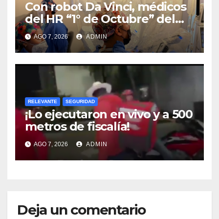
Con robot Da Vinci, médicos
del HR “1° de Octubre” del
ISSSTE retiran tumor renal a
AGO 7, 2026
ADMIN
paciente de 72 años
RELEVANTE
SEGURIDAD
¡Lo ejecutaron en vivo y a 500
metros de fiscalía!
AGO 7, 2026
ADMIN
Deja un comentario