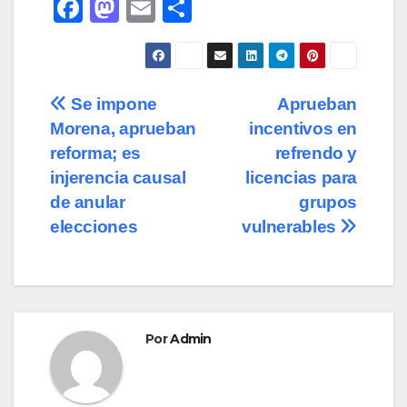
F
M
E
C
a
a
m
o
c
st
ail
m
e
o
p
Navegación
Se impone
Aprueban
b
d
ar
Morena, aprueban
incentivos en
de
o
o
tir
reforma; es
refrendo y
o
n
entradas
injerencia causal
licencias para
de anular
grupos
k
elecciones
vulnerables
Por
Admin