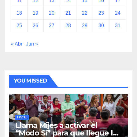
11
12
13
14
15
16
17
18
19
20
21
22
23
24
25
26
27
28
29
30
31
« Abr
Jun »
YOU MISSED
LOCAL
Llama Mijes a activar el
“Modo Sí” para que llegue la