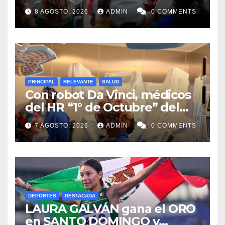
Transformación a Nuevo
8 AGOSTO, 2026
ADMIN
0 COMMENTS
León
PRINCIPAL
RELEVANTE
SALUD
Con robot Da Vinci, médicos
del HR “1° de Octubre” del
ISSSTE retiran tumor renal a
7 AGOSTO, 2026
ADMIN
0 COMMENTS
paciente de 72 años
DEPORTES
DESTACADA
LAURA GALVÁN gana el ORO
en SANTO DOMINGO y