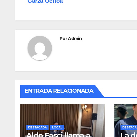
Garza Ochoa
de
o
o
tir
o
n
entradas
k
Por
Admin
ENTRADA RELACIONADA
DESTACADA
LOCAL
DESTACA
Aldo Fasci llama a
La 