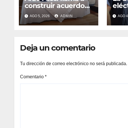
construir acuerdos
eléc
para dar
capa
AGO 5, 2026
ADMIN
AGO 4
gobernabilidad a
busc
Nuevo León
bate
Deja un comentario
Tu dirección de correo electrónico no será publicada.
Comentario
*