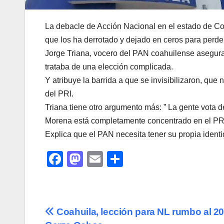
La debacle de Acción Nacional en el estado de Coah
que los ha derrotado y dejado en ceros para perder 
Jorge Triana, vocero del PAN coahuilense asegura 
trataba de una elección complicada.
Y atribuye la barrida a que se invisibilizaron, que
del PRI.
Triana tiene otro argumento más: ” La gente vota d
Morena está completamente concentrado en el PRI
Explica que el PAN necesita tener su propia identi
F
M
E
C
a
a
m
o
c
st
ail
m
e
o
p
Navegación
Coahuila, lección para NL rumbo al 20
b
d
ar