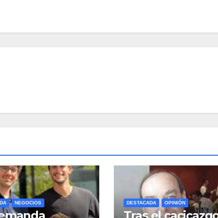
DA
NEGOCIOS
DESTACADA
OPINIÓN
demanda
Tras el cacicazg