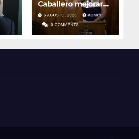
Caballero mejorar
protocolos de
IN
6 AGOSTO, 2026
ADMIN
seguridad en
planteles
0 COMMENTS
educativos