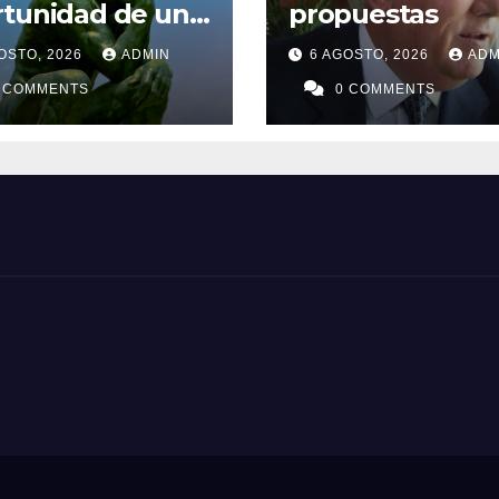
rtunidad de una
propuestas
eración
OSTO, 2026
ADMIN
6 AGOSTO, 2026
ADM
 COMMENTS
0 COMMENTS