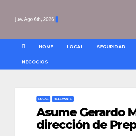
Saltar
al
jue. Ago 6th, 2026
contenido
HOME
LOCAL
SEGURIDAD
NEGOCIOS
LOCAL
RELEVANTE
Asume Gerardo Ma
dirección de Prep