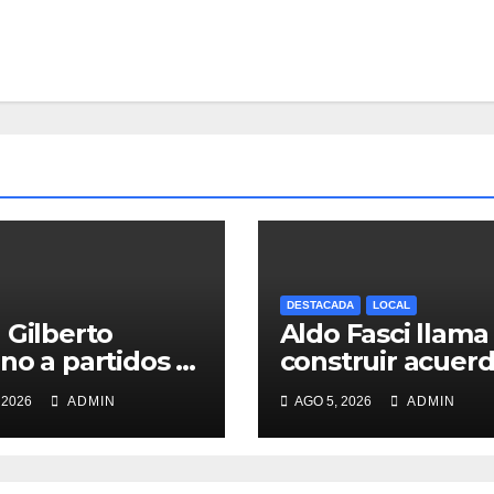
DESTACADA
LOCAL
 Gilberto
Aldo Fasci llama
no a partidos a
construir acuer
tir método de
para dar
 2026
ADMIN
AGO 5, 2026
ADMIN
gnación de
gobernabilidad 
idato a
Nuevo León
rnatura de NL