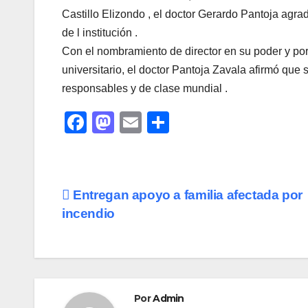
Castillo Elizondo , el doctor Gerardo Pantoja agra
de l institución .
Con el nombramiento de director en su poder y por
universitario, el doctor Pantoja Zavala afirmó que
responsables y de clase mundial .
F
M
E
C
a
a
m
o
c
st
ail
m
e
o
p
Navegación
Entregan apoyo a familia afectada por
b
d
ar
incendio
de
o
o
tir
o
n
entradas
k
Por
Admin