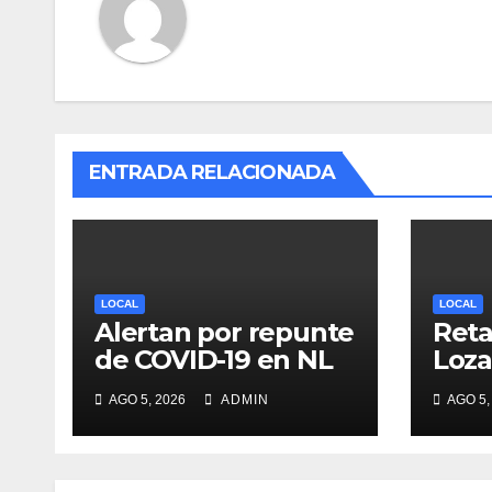
ENTRADA RELACIONADA
LOCAL
LOCAL
Alertan por repunte
Reta
de COVID-19 en NL
Loza
deba
AGO 5, 2026
ADMIN
AGO 5,
desi
cand
gube