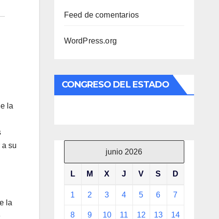
Feed de comentarios
WordPress.org
CONGRESO DEL ESTADO
e la
s
 a su
junio 2026
L
M
X
J
V
S
D
1
2
3
4
5
6
7
e la
8
9
10
11
12
13
14
e