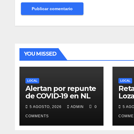
YOU MISSED
LOCAL
LOCAL
Alertan por repunte
Reta
de COVID-19 en NL
Loza
deb
5 AGOSTO, 2026
ADMIN
0
5 AG
desi
COMMENTS
cand
COMME
gub