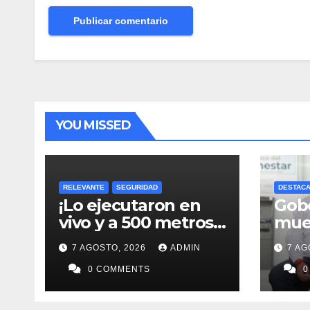
YOU MISSED
RELEVANTE
SEGURIDAD
DESTAC
¡Lo ejecutaron en
Gob
vivo y a 500 metros
mue
de fiscalía!
pref
7 AGOSTO, 2026
ADMIN
7 AG
0 COMMENTS
0