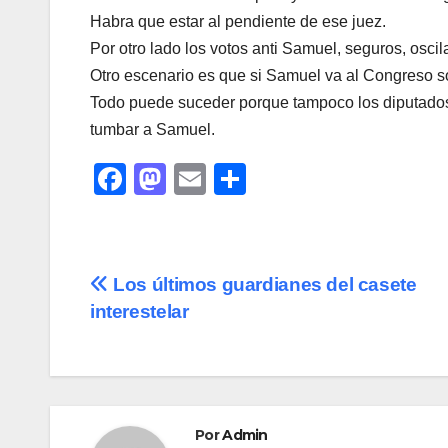
Habra que estar al pendiente de ese juez.
Por otro lado los votos anti Samuel, seguros, oscilan
Otro escenario es que si Samuel va al Congreso so
Todo puede suceder porque tampoco los diputados 
tumbar a Samuel.
F
M
E
C
a
a
m
o
c
st
ail
m
e
o
p
Navegación
Los últimos guardianes del casete
b
d
ar
interestelar
de
o
o
tir
o
n
entradas
k
Por
Admin