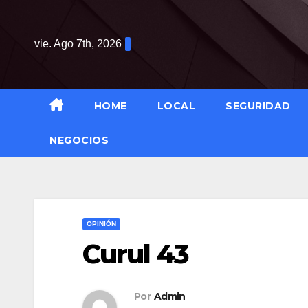
Saltar
al
vie. Ago 7th, 2026
contenido
HOME
LOCAL
SEGURIDAD
NEGOCIOS
OPINIÓN
Curul 43
Por
Admin