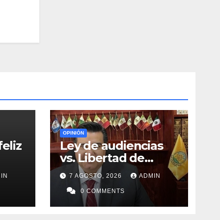
OPINIÓN
eliz
Ley de audiencias
vs. Libertad de
expresión
IN
7 AGOSTO, 2026
ADMIN
0 COMMENTS