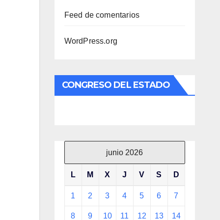
Feed de comentarios
WordPress.org
CONGRESO DEL ESTADO
junio 2026
L
M
X
J
V
S
D
1
2
3
4
5
6
7
8
9
10
11
12
13
14