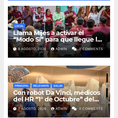
LOCAL
Llama Mijes a activar el
“Modo Sí” para que llegue la
Transformación a Nuevo
8 AGOSTO, 2026
ADMIN
0 COMMENTS
León
PRINCIPAL
RELEVANTE
SALUD
Con robot Da Vinci, médicos
del HR “1° de Octubre” del
ISSSTE retiran tumor renal a
7 AGOSTO, 2026
ADMIN
0 COMMENTS
paciente de 72 años