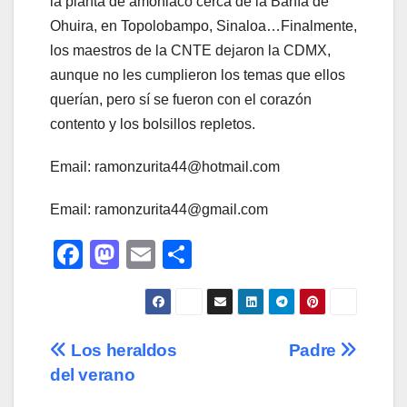
la planta de amoniaco cerca de la Bahía de
Ohuira, en Topolobampo, Sinaloa…Finalmente,
los maestros de la CNTE dejaron la CDMX,
aunque no les cumplieron los temas que ellos
querían, pero sí se fueron con el corazón
contento y los bolsillos repletos.
Email: ramonzurita44@hotmail.com
Email: ramonzurita44@gmail.com
F
M
E
C
a
a
m
o
c
st
ail
m
e
o
p
Navegación
Los heraldos
Padre
b
d
ar
del verano
de
o
o
tir