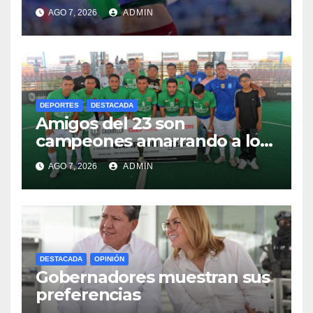
dedica Medalla a sus padres
AGO 7, 2026
ADMIN
fallecidos
DEPORTES
DESTACADA
Amigos del 23 son
campeones amarrando a los
“Perros Bravos”
AGO 7, 2026
ADMIN
DESTACADA
OPINIÓN
Gobernadores muestran sus
preferencias