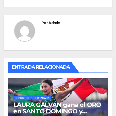
o
n
entradas
k
Por
Admin
ENTRADA RELACIONADA
DEPORTES
DESTACADA
LAURA GALVÁN gana el ORO
en SANTO DOMINGO y