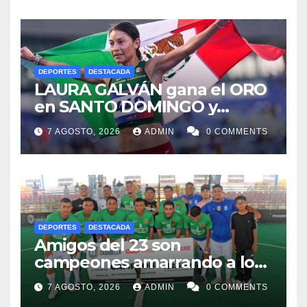
DEPORTES
DESTACADA
LAURA GALVÁN gana el ORO
en SANTO DOMINGO y
dedica Medalla a sus padres
7 AGOSTO, 2026
ADMIN
0 COMMENTS
fallecidos
DEPORTES
DESTACADA
Amigos del 23 son
campeones amarrando a los
“Perros Bravos”
7 AGOSTO, 2026
ADMIN
0 COMMENTS