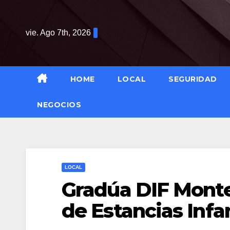
Saltar
al
vie. Ago 7th, 2026
contenido
HOME
LOCAL
SEGURIDAD
NEGOCIOS
LOCAL
Gradúa DIF Monter
de Estancias Infa