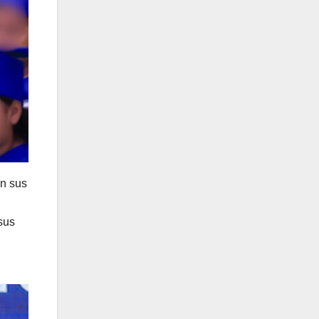
on sus
sus