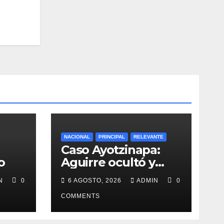
NACIONAL
PRINCIPAL
RELEVANTE
Caso Ayotzinapa:
o
Aguirre ocultó y
destruyó evidencias
IN
0
6 AGOSTO, 2026
ADMIN
0
COMMENTS