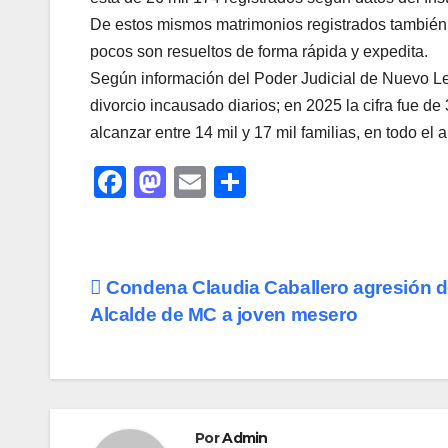
De estos mismos matrimonios registrados también s
pocos son resueltos de forma rápida y expedita.
Según información del Poder Judicial de Nuevo Leó
divorcio incausado diarios; en 2025 la cifra fue de
alcanzar entre 14 mil y 17 mil familias, en todo el 
F
M
E
C
a
a
m
o
c
st
ail
m
e
o
p
Navegación
Condena Claudia Caballero agresión 
b
d
ar
Alcalde de MC a joven mesero
de
o
o
tir
o
n
entradas
k
Por
Admin