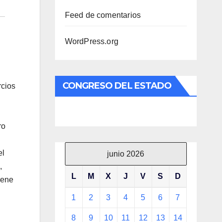
Feed de comentarios
WordPress.org
CONGRESO DEL ESTADO
rcios
ro
el
junio 2026
,
L
M
X
J
V
S
D
iene
1
2
3
4
5
6
7
8
9
10
11
12
13
14