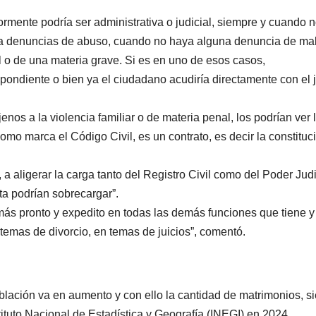
iormente podría ser administrativa o judicial, siempre y cuando 
ya denuncias de abuso, cuando no haya alguna denuncia de mal
 o de una materia grave. Si es en uno de esos casos,
spondiente o bien ya el ciudadano acudiría directamente con el j
nos a la violencia familiar o de materia penal, los podrían ver 
como marca el Código Civil, es un contrato, es decir la constituc
 aligerar la carga tanto del Registro Civil como del Poder Judi
ta podrían sobrecargar”.
 más pronto y expedito en todas las demás funciones que tiene y
temas de divorcio, en temas de juicios”, comentó.
blación va en aumento y con ello la cantidad de matrimonios, s
tituto Nacional de Estadística y Geografía (INEGI) en 2024.