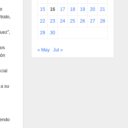
no
15
16
17
18
19
20
21
trato,
22
23
24
25
26
27
28
uez”,
29
30
los
« May
Jul »
ión
cial
 a su
iendo