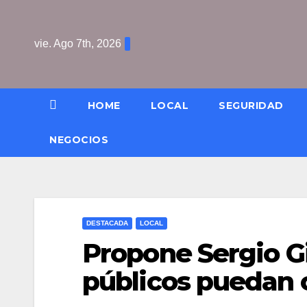
Saltar
al
vie. Ago 7th, 2026
contenido
HOME
LOCAL
SEGURIDAD
NEGOCIOS
DESTACADA
LOCAL
Propone Sergio Gi
públicos puedan c