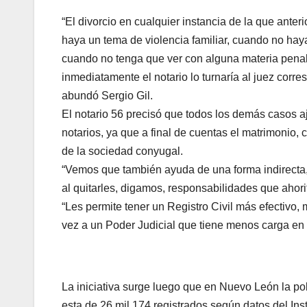
“El divorcio en cualquier instancia de la que anter
haya un tema de violencia familiar, cuando no ha
cuando no tenga que ver con alguna materia penal
inmediatamente el notario lo turnaría al juez corre
abundó Sergio Gil.
El notario 56 precisó que todos los demás casos aje
notarios, ya que a final de cuentas el matrimonio, 
de la sociedad conyugal.
“Vemos que también ayuda de una forma indirecta, a
al quitarles, digamos, responsabilidades que ahori
“Les permite tener un Registro Civil más efectivo,
vez a un Poder Judicial que tiene menos carga en 
La iniciativa surge luego que en Nuevo León la po
esta de 26 mil 174 registrados según datos del Ins