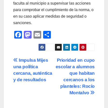
faculta al municipio a supervisar las acciones
para comprobar el cumplimiento de la norma, o
en su caso aplicar medidas de seguridad o
sanciones.
F
M
E
C
a
a
m
o
c
st
ail
m
e
o
p
Navegación
Impulsa Mijes
Prioridad en cupo
b
d
ar
una política
escolar a alumnos
de
o
o
tir
cercana, auténtica
que habitan
o
n
entradas
y de resultados
cercanos a los
planteles: Rocío
k
Montalvo