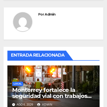
Por
Admin
ENTRADA RELACIONADA
LOCAL
Monterrey fortalece la
seguridad vial con trabajos
de delimitación de carriles en
AGO 6, 2026
ADMIN