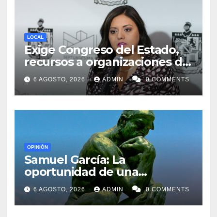
LOCAL
Exige Congreso del Estado,
recursos a organizaciones de
la sociedad civil
6 AGOSTO, 2026
ADMIN
0 COMMENTS
OPINIÓN
Samuel García: La
oportunidad de una
generación
6 AGOSTO, 2026
ADMIN
0 COMMENTS