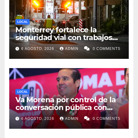
LOCAL
Monterrey fortalece la
seguridad vial con trabajos
de delimitación de carriles en
6 AGOSTO, 2026
ADMIN
0 COMMENTS
Paseo de los Leones
LOCAL
Va Morena por control de la
conversación pública con
nueva Ley mordaza: José Luis
6 AGOSTO, 2026
ADMIN
0 COMMENTS
Garza Ochoa