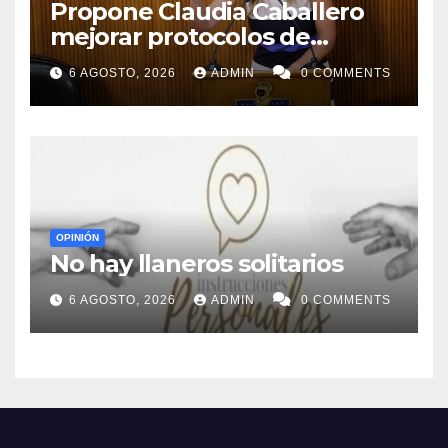
Propone Claudia Caballero
mejorar protocolos de
seguridad en planteles
6 AGOSTO, 2026
ADMIN
0 COMMENTS
educativos
OPINIÓN
No hay llaneros solitarios
6 AGOSTO, 2026
ADMIN
0 COMMENTS