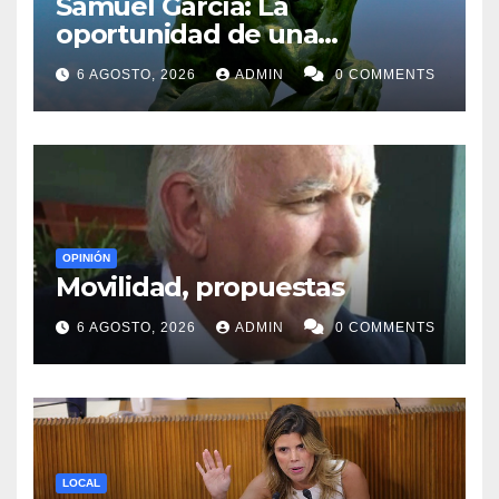
Samuel García: La
oportunidad de una
generación
6 AGOSTO, 2026
ADMIN
0 COMMENTS
OPINIÓN
Movilidad, propuestas
6 AGOSTO, 2026
ADMIN
0 COMMENTS
LOCAL