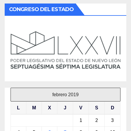
CONGRESO DEL ESTADO
febrero 2019
L
M
X
J
V
S
D
1
2
3