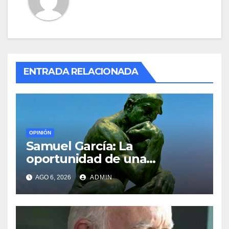
ENTRADA RELACIONADA
OPINIÓN
Samuel García: La
oportunidad de una
generación
AGO 6, 2026
ADMIN