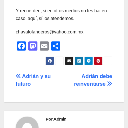
Y recuerden, si en otros medios no les hacen
caso, aquí, sí los atendemos.
chavalolanderos@yahoo.com.mx
F
M
E
C
a
a
m
o
c
st
ail
m
e
o
p
Navegación
Adrián y su
Adrián debe
b
d
ar
futuro
reinventarse
de
o
o
tir
o
n
entradas
k
Por
Admin