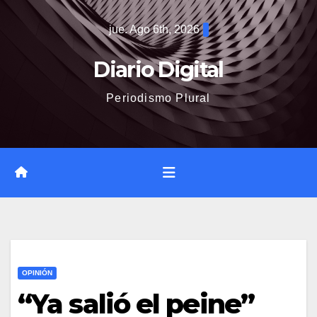
Saltar
jue. Ago 6th, 2026
al
contenido
Diario Digital
Periodismo Plural
OPINIÓN
“Ya salió el peine”